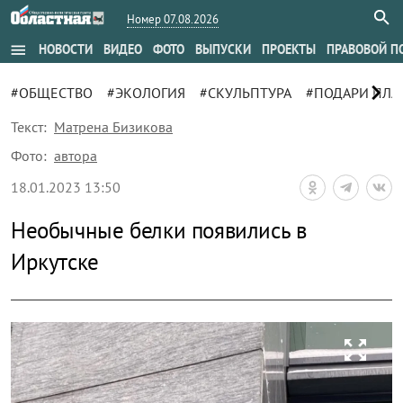
Номер 07.08.2026
menu
НОВОСТИ
ВИДЕО
ФОТО
ВЫПУСКИ
ПРОЕКТЫ
ПРАВОВОЙ П
chevron_right
#ОБЩЕСТВО
#ЭКОЛОГИЯ
#СКУЛЬПТУРА
#ПОДАРИ ПЛА
Текст:
Матрена Бизикова
Фото:
автора
18.01.2023 13:50
Необычные белки появились в
Иркутске
zoom_out_map