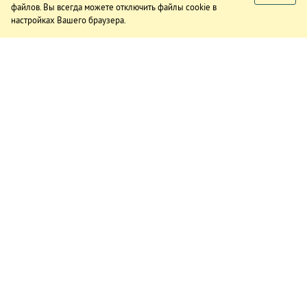
файлов. Вы всегда можете отключить файлы cookie в
настройках Вашего браузера.
ИЗДАНИЕ
О газете
Подписка
Реклама в газете
Реклама на сайте