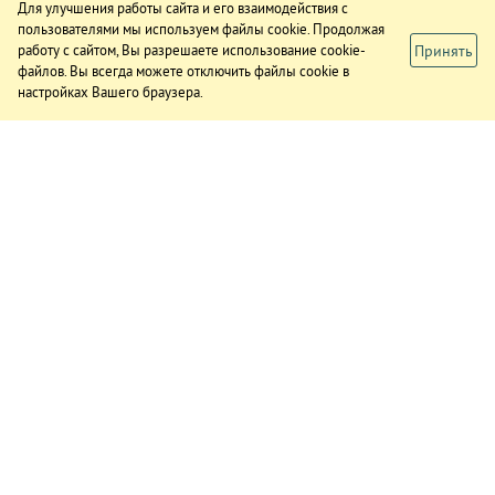
Для улучшения работы сайта и его взаимодействия с
пользователями мы используем файлы cookie. Продолжая
Принять
работу с сайтом, Вы разрешаете использование cookie-
файлов. Вы всегда можете отключить файлы cookie в
настройках Вашего браузера.
ИЗДАНИЕ
О газете
Подписка