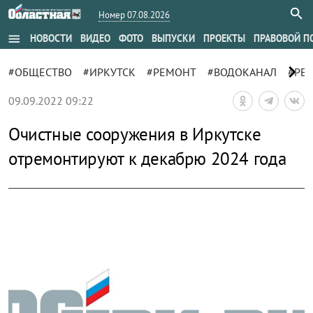
Номер 07.08.2026
menu
НОВОСТИ
ВИДЕО
ФОТО
ВЫПУСКИ
ПРОЕКТЫ
ПРАВОВОЙ П
chevron_right
#ОБЩЕСТВО
#ИРКУТСК
#РЕМОНТ
#ВОДОКАНАЛ
#РЕ
09.09.2022 09:22
Очистные сооружения в Иркутске
отремонтируют к декабрю 2024 года
zoom_out_map