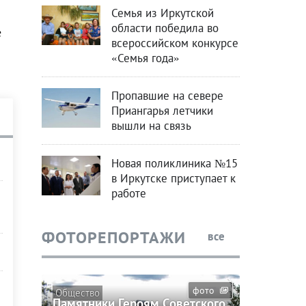
Семья из Иркутской
области победила во
е
всероссийском конкурсе
«Семья года»
Пропавшие на севере
Приангарья летчики
вышли на связь
Новая поликлиника №15
в Иркутске приступает к
работе
ФОТОРЕПОРТАЖИ
все
фото
Общество
Памятники Героям Советского