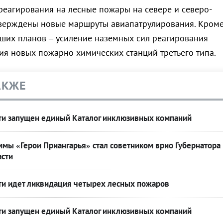
реагирования на лесные пожары на севере и северо-
тверждены новые маршруты авиапатрулирования. Кром
йших планов – усиление наземных сил реагирования
я новых пожарно-химических станций третьего типа.
АКЖЕ
сти запущен единый Каталог инклюзивных компаний
мы «Герои Приангарья» стал советником врио Губернатора
асти
сти идет ликвидация четырех лесных пожаров
сти запущен единый Каталог инклюзивных компаний