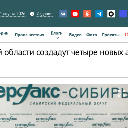
 августа 2026
Издание
ории
Блоги
Происшествия
Видео
Фото
Проекты
1
й области создадут четыре новых
zoom_out_map