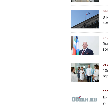
ОБ
В 
ко
БЛ
Вы
вр
ОБ
10
го
БЛ
Ди
уч