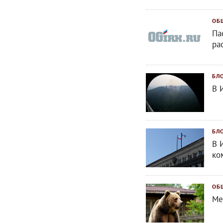
ОБ
Па
ра
БЛ
В 
БЛ
В 
ко
ОБ
Ме