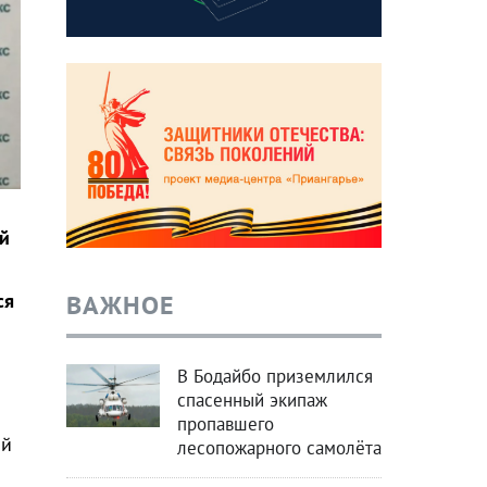
й
ВАЖНОЕ
ся
В Бодайбо приземлился
спасенный экипаж
пропавшего
ой
лесопожарного самолёта