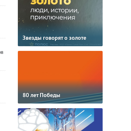
Звезды говорят о золоте
ов
80 лет Победы