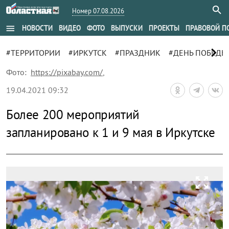
Номер 07.08.2026
menu
НОВОСТИ
ВИДЕО
ФОТО
ВЫПУСКИ
ПРОЕКТЫ
ПРАВОВОЙ П
chevron_right
#ТЕРРИТОРИИ
#ИРКУТСК
#ПРАЗДНИК
#ДЕНЬ ПОБЕДЫ
Фото:
https://pixabay.com/
,
19.04.2021 09:32
Более 200 мероприятий
запланировано к 1 и 9 мая в Иркутске
zoom_out_map