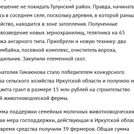
ешение не покидать Тулунский район. Правда, начинать
ь в соседнем селе, поскольку деревня, в которой рань
йство, находится в зоне затопления. Полученные
 возведение новых зернохранилищ, телятника на 65
ажа ангарного типа. Приобрели и новую технику: два
мбайна, посевной комплекс, очиститель вороха,
ущильник. Закупили племенной скот.
натолия Гамаюнова стало победителем конкурсного
а сельского хозяйства Иркутской области и получило и
жета грант в размере 15 млн рублей на строительство
й животноводческой фермы.
мма поддержки семейных молочных животноводчески
ая мера господдержки, действующая в Иркутской обла
то время средства получили 39 фермеров. Общая сумма