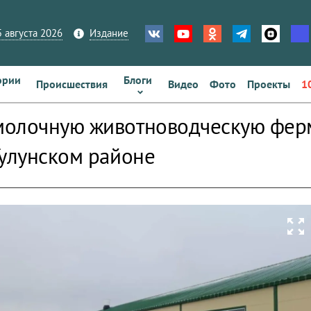
 августа 2026
Издание
ории
Блоги
Происшествия
Видео
Фото
Проекты
1
олочную животноводческую ферм
Тулунском районе
zoom_out_map