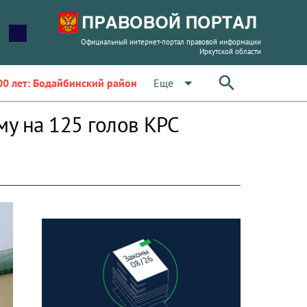
Официальный интернет-портал правовой информации
Иркутской области
arrow_drop_down
Еще
00 лет: Бодайбинский район
у на 125 голов КРС