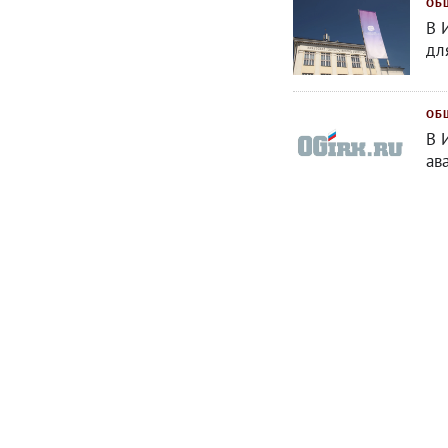
ОБ
В 
дл
ОБ
В 
ав