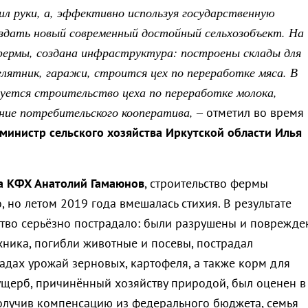
ил руки, а, эффективно используя государственную
оздать новый современный достойный сельхозобъект. На
фермы, создана инфраструктура: построены склады для
елятник, гаражи, строится цех по переработке мяса. В
уется строительство цеха по переработке молока,
ние потребительского кооператива,
– отметил во время
министр сельского хозяйства Иркутской области Илья
а КФХ Анатолий Гамаюнов
, строительство фермы
 но летом 2019 года вмешалась стихия. В результате
тво серьёзно пострадало: были разрушены и поврежде
хника, погибли животные и посевы, пострадал
адах урожай зерновых, картофеля, а также корм для
щерб, причинённый хозяйству природой, был оценен в
Получив компенсацию из федерального бюджета, семья