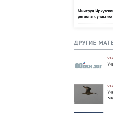
Минтруд Иркутской
региона к участию
ДРУГИЕ МАТ
ОБ
Уч
ОБ
Уч
Бо