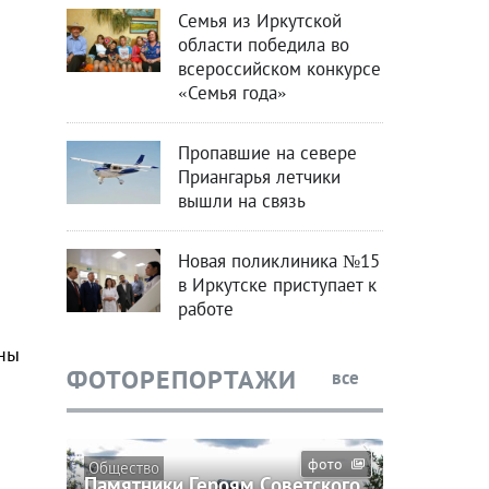
Семья из Иркутской
области победила во
всероссийском конкурсе
«Семья года»
Пропавшие на севере
Приангарья летчики
вышли на связь
Новая поликлиника №15
в Иркутске приступает к
работе
ны
ФОТОРЕПОРТАЖИ
все
фото
Общество
Памятники Героям Советского