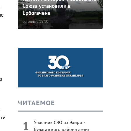
Союза установили в
Ербогачене
ше
сегодня в 15:10
з
ЧИТАЕМОЕ
х
сти
1
Участник СВО из Эхирит-
Булагатского района лечит