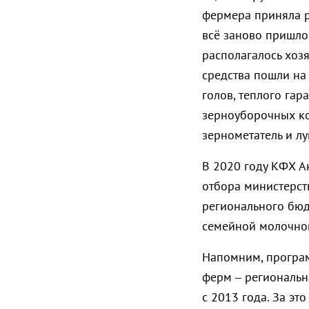
фермера приняла р
всё заново пришлос
располагалось хозя
средства пошли на
голов, теплого гар
зерноуборочных ко
зернометатель и л
В 2020 году КФХ А
отбора министерств
регионального бюд
семейной молочно
Напомним, програ
ферм – региональн
с 2013 года. За э