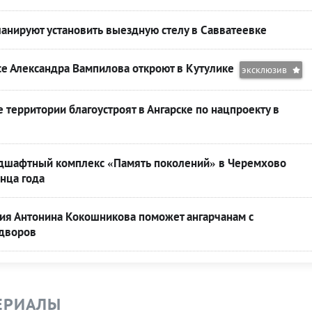
анируют установить выездную стелу в Савватеевке
се Александра Вампилова откроют в Кутулике
эксклюзив
территории благоустроят в Ангарске по нацпроекту в
шафтный комплекс «Память поколений» в Черемхово
онца года
ния Антонина Кокошникова поможет ангарчанам с
 дворов
ЕРИАЛЫ