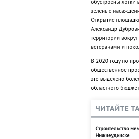
обустроены лотки 
зелёные насаждени
Открытие площадки
Александр Дуброви
территории вокруг
ветеранами и поко
В 2020 году по про
общественное прос
это выделено более
областного бюджет
ЧИТАЙТЕ Т
Строительство ме
Нижнеудинске