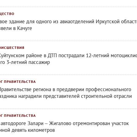
ЩЕСТВО
вое здание для одного из авиаотделений Иркутской област
звели в Качуге
ОИСШЕСТВИЯ
Куйтунском районе в ДТП пострадали 12‑летний мотоцикли
его 3‑летний пассажир
ОГ ПРАВИТЕЛЬСТВА
Правительстве региона в преддверии профессионального
аздника наградили представителей строительной отрасли
ОГ ПРАВИТЕЛЬСТВА
 автодороге Залари – Жигалово отремонтирован участок
иной девять километров