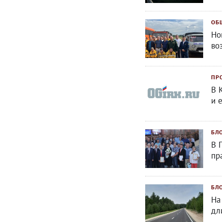
ОБ
Но
во
ПР
В 
и 
БЛ
В 
пр
БЛ
На
дл