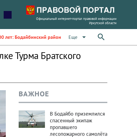
Официальный интернет-портал правовой информации
Иркутской области
arrow_drop_down
Еще
00 лет: Бодайбинский район
лке Турма Братского
ВАЖНОЕ
В Бодайбо приземлился
спасенный экипаж
пропавшего
лесопожарного самолёта