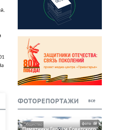
й.
и
01
На
ФОТОРЕПОРТАЖИ
все
фото
Общество
Памятники Героям Советского