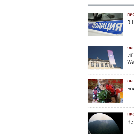
ПР
В 
ОБ
ИГ
We
ОБ
Бо
ПР
Че