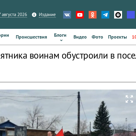
 августа 2026
Издание
ории
Блоги
Происшествия
Видео
Фото
Проекты
1
мятника воинам обустроили в посе
zoom_out_map