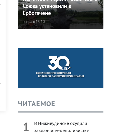
Союза установили в
Ербогачене
вчера в 15:10
ЧИТАЕМОЕ
1
В Нижнеудинске осудили
закладчицу-рецидивистку