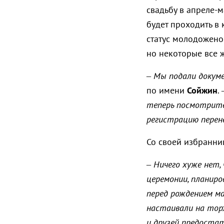
свадьбу в апреле-
будет проходить в
статус молодоженов
но некоторые все ж
– Мы подали докуме
по имени
Сойжин
.
теперь посмотрите,
регистрацию перене
Со своей избранни
– Ничего хуже нет,
церемонии, планиро
перед рождением м
настаивали на торж
и друзей предостат