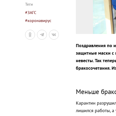
Теги
#ЗАГС
#коронавирус
Поздравления по и
защитные маски с 
невесты. Так тепе
бракосочетания. И
Меньше брако
Карантин разрушил 
лишился работы, а