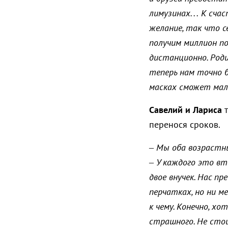
лимузинах… К счас
желание, так что с
получим миллион по
дистанционно. Роди
теперь нам точно 
масках сможет мал
Савелий и Лариса
т
перенося сроков.
–
Мы оба возрастные
–
У каждого это вто
двое внучек. Нас п
перчатках, но ни м
к чему. Конечно, хо
страшного. Не сто