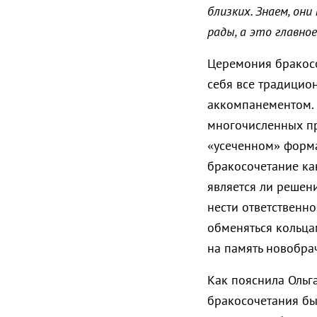
близких. Знаем, он
рады, а это главное
Церемония бракосо
себя все традици
аккомпанементом. 
многочисленных пр
«усеченном» форма
бракосочетание как
является ли решен
нести ответственно
обменяться кольца
на память новобра
Как пояснила Ольг
бракосочетания бы