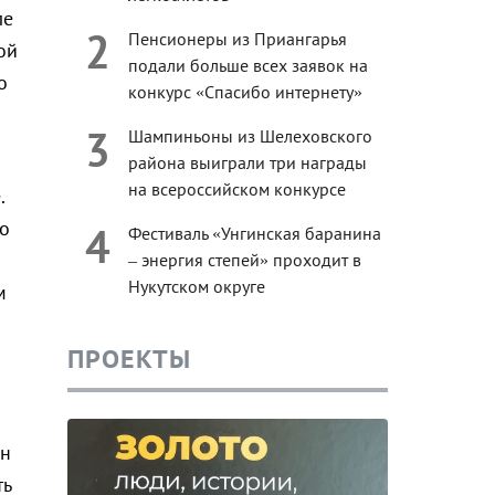
ле
2
Пенсионеры из Приангарья
ой
подали больше всех заявок на
о
конкурс «Спасибо интернету»
3
Шампиньоны из Шелеховского
района выиграли три награды
на всероссийском конкурсе
.
ло
4
Фестиваль «Унгинская баранина
– энергия степей» проходит в
Нукутском округе
м
ПРОЕКТЫ
ен
ть