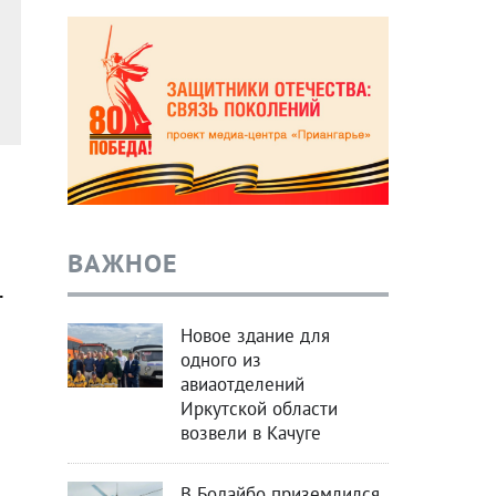
ВАЖНОЕ
.
Новое здание для
одного из
авиаотделений
Иркутской области
возвели в Качуге
В Бодайбо приземлился