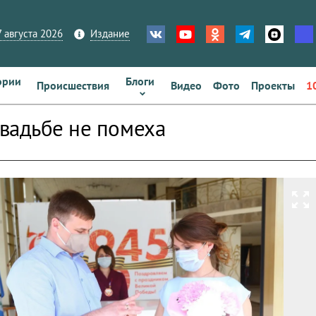
 августа 2026
Издание
ории
Блоги
Происшествия
Видео
Фото
Проекты
1
вадьбе не помеха
zoom_out_map