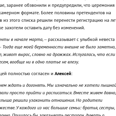
мае, заранее обзвонили и предупредили, что церемония
 камерном формате. Более половины претендентов на
 из этого списка решили перенести регистрацию на лет
е захотели оставить дату без изменений.
нты в начале марта, –
рассказывает с улыбкой невеста
 –
Тогда еще моей беременности внешне не было заметно,
 живот вырос, словно на дрожжах. Испугалась, что если
сем, вообще ни в одно платье не влезу.
цей полностью согласен и
Алексей
:
 чем ждать и догонять. Мы изначально не хотели пышно
вали просто прийти и расписаться. Вместе живем давно,
алыша решили узаконить отношения. Но родители
естве. У каждого из нас большие семьи: братья, сестры,
очно. Пришлось бы заказывать ресторан, думать о