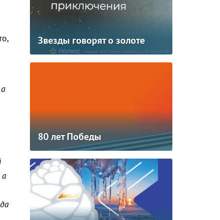
о,
Звезды говорят о золоте
 а
80 лет Победы
й
 а
 да