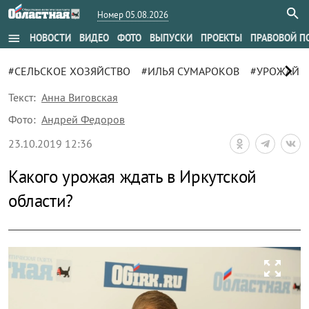
Номер 05.08.2026
menu
НОВОСТИ
ВИДЕО
ФОТО
ВЫПУСКИ
ПРОЕКТЫ
ПРАВОВОЙ П
chevron_right
#СЕЛЬСКОЕ ХОЗЯЙСТВО
#ИЛЬЯ СУМАРОКОВ
#УРОЖАЙ
Текст:
Анна Виговская
Фото:
Андрей Федоров
23.10.2019 12:36
Какого урожая ждать в Иркутской
области?
zoom_out_map