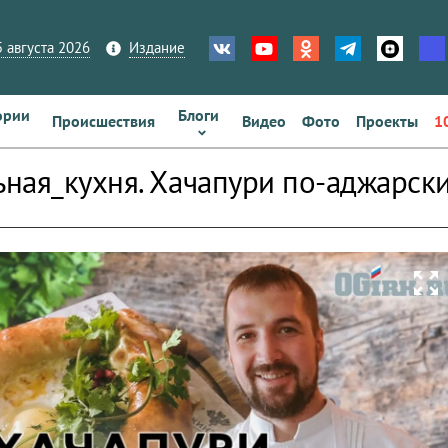
 августа 2026
Издание
ории
Блоги
Происшествия
Видео
Фото
Проекты
1
ная_кухня. Хачапури по-аджарск
zoom_out_map