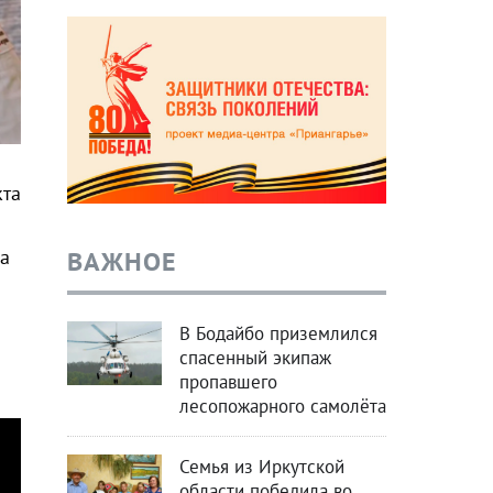
кта
ВАЖНОЕ
ка
В Бодайбо приземлился
спасенный экипаж
пропавшего
лесопожарного самолёта
Семья из Иркутской
области победила во