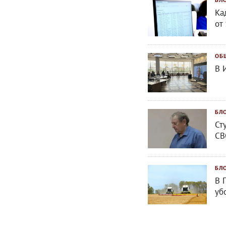
Ка
от
ОБ
В 
БЛ
Ст
СВ
БЛ
В 
уб