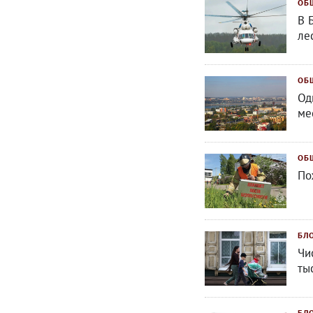
ОБ
В 
ле
ОБ
Од
ме
ОБ
По
БЛ
Чи
ты
БЛ