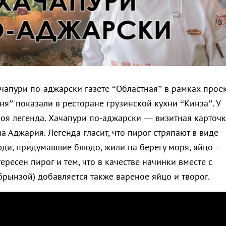
ачапури по-аджарски газете “Областная” в рамках прое
я” показали в ресторане грузинской кухни “Кинза”. У
воя легенда. Хачапури по-аджарски — визитная карточ
а Аджария. Легенда гласит, что пирог стряпают в виде
юди, придумавшие блюдо, жили на берегу моря, яйцо –
ересен пирог и тем, что в качестве начинки вместе с
брынзой) добавляется также вареное яйцо и творог.