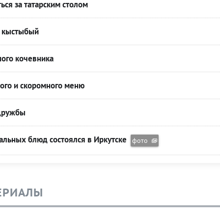
ься за татарским столом
и кыстыбый
ого кочевника
ого и скоромного меню
 дружбы
альных блюд состоялся в Иркутске
фото
ЕРИАЛЫ