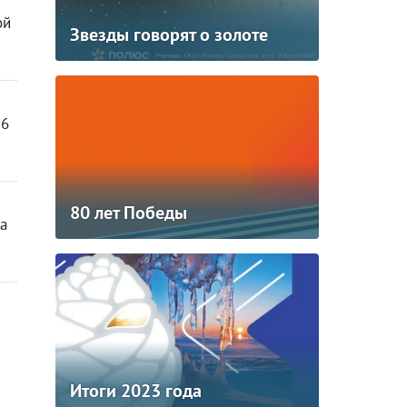
ой
Звезды говорят о золоте
26
80 лет Победы
а
Итоги 2023 года