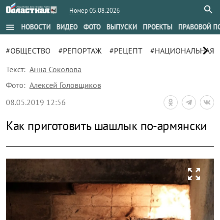
Номер 05.08.2026
menu
НОВОСТИ
ВИДЕО
ФОТО
ВЫПУСКИ
ПРОЕКТЫ
ПРАВОВОЙ П
chevron_right
#ОБЩЕСТВО
#РЕПОРТАЖ
#РЕЦЕПТ
#НАЦИОНАЛЬНАЯ 
Текст:
Анна Соколова
Фото:
Алексей Головщиков
08.05.2019 12:56
Как приготовить шашлык по-армянски
zoom_out_map