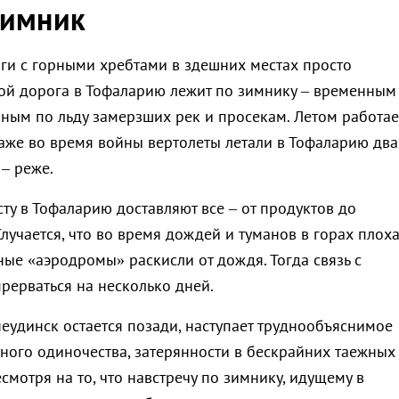
зимник
йги с горными хребтами в здешних местах просто
й дорога в Тофаларию лежит по зимнику – временным
ным по льду замерзших рек и просекам. Летом работае
даже во время войны вертолеты летали в Тофаларию два
 – реже.
ту в Тофаларию доставляют все – от продуктов до
лучается, что во время дождей и туманов в горах плох
ные «аэродромы» раскисли от дождя. Тогда связь с
рерваться на несколько дней.
удинск остается позади, наступает труднообъяснимое
ого одиночества, затерянности в бескрайних таежных
есмотря на то, что навстречу по зимнику, идущему в