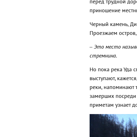
перед трудной дор
приношение мест
Черный камень, Ди
Проезжаем остров,
–
Это место назыв
стремнина
.
Но пока река Уда 
выступают, кажетс
реки, напоминают 
замерших посреди 
приметам узнает до