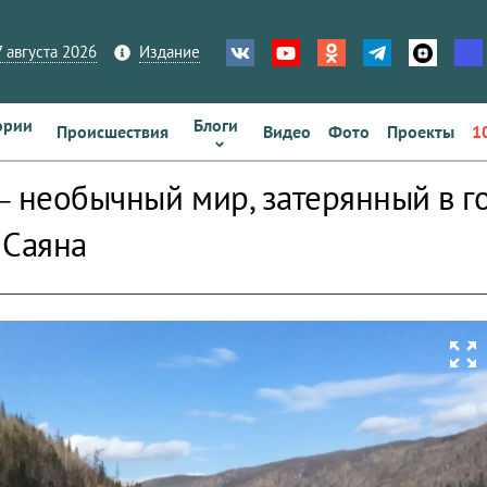
 августа 2026
Издание
ории
Блоги
Происшествия
Видео
Фото
Проекты
1
– необычный мир, затерянный в г
 Саяна
zoom_out_map