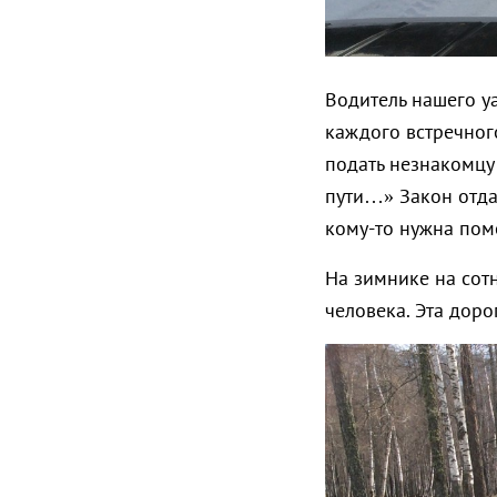
Водитель нашего уа
каждого встречного
подать незнакомцу 
пути…» Закон отдал
кому-то нужна помо
На зимнике на сот
человека. Эта дорог