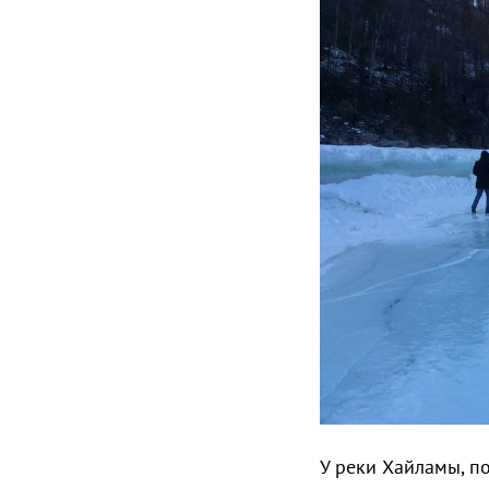
У реки Хайламы, п