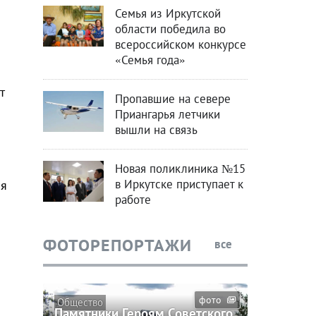
Семья из Иркутской
области победила во
всероссийском конкурсе
«Семья года»
т
Пропавшие на севере
Приангарья летчики
вышли на связь
Новая поликлиника №15
в Иркутске приступает к
ая
работе
ФОТОРЕПОРТАЖИ
все
фото
Общество
Памятники Героям Советского