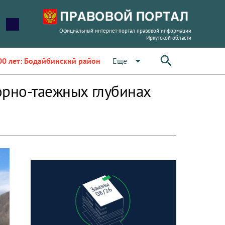
Официальный интернет-портал правовой информации
Иркутской области
arrow_drop_down
Еще
00 лет: Бодайбинский район
орно-таежных глубинах