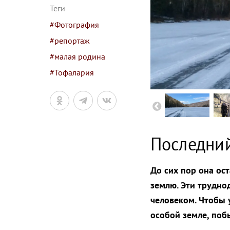
Теги
#Фотография
#репортаж
#малая родина
#Тофалария
Последни
До сих пор она ост
землю. Эти трудно
человеком. Чтобы у
особой земле, поб