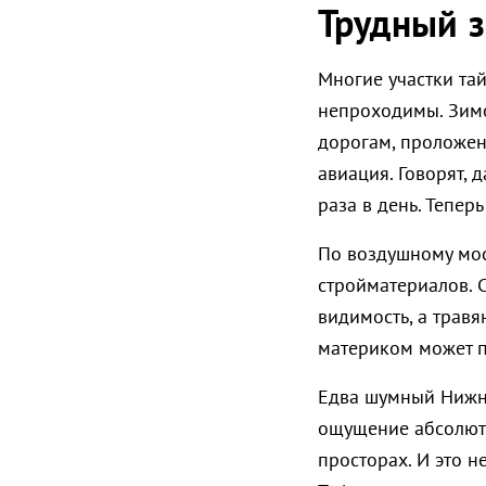
Трудный 
Многие участки та
непроходимы. Зимо
дорогам, проложен
авиация. Говорят, 
раза в день. Теперь
По воздушному мос
стройматериалов. С
видимость, а травя
материком может п
Едва шумный Нижне
ощущение абсолютн
просторах. И это н