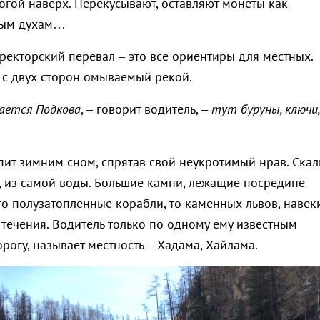
огой наверх. Перекусывают, оставляют монеты как
ным духам…
ректорский перевал – это все ориентиры для местных.
 с двух сторон омываемый рекой.
ается Подкова
, – говорит водитель, –
тут буруны, ключи,
спит зимним сном, спрятав свой неукротимый нрав. Ска
я, из самой воды. Большие камни, лежащие посредине
то полузатопленные корабли, то каменных львов, навек
течения. Водитель только по одному ему известным
рогу, называет местность – Хадама, Хайлама.