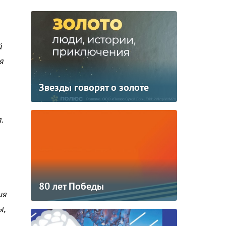
й
я
Звезды говорят о золоте
.
80 лет Победы
ия
ы,