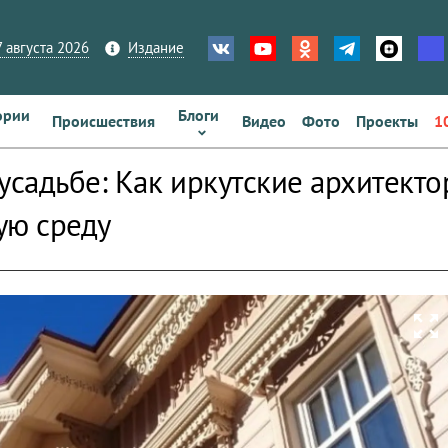
 августа 2026
Издание
ории
Блоги
Происшествия
Видео
Фото
Проекты
1
 усадьбе: Как иркутские архитект
ую среду
zoom_out_map