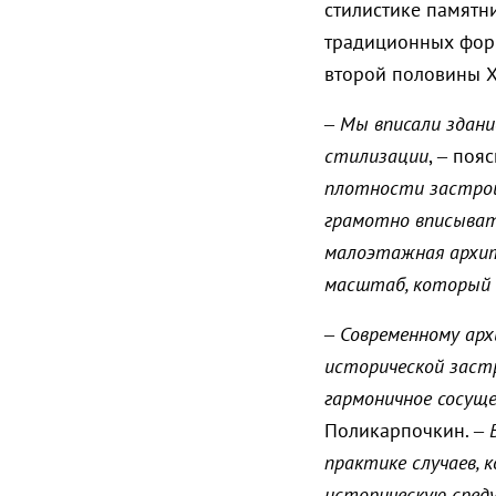
стилистике памятн
традиционных форм
второй половины X
–
Мы вписали здание
стилизации
, – поя
плотности застрой
грамотно вписыват
малоэтажная архит
масштаб, который 
–
Современному арх
исторической застр
гармоничное сосуще
Поликарпочкин. –
практике случаев, 
историческую среду