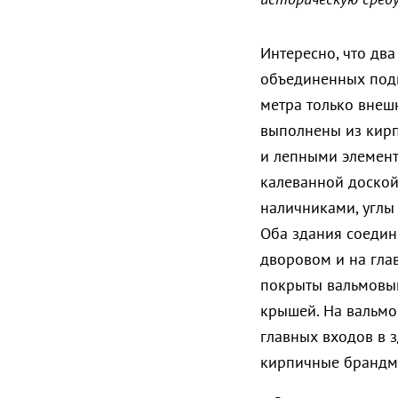
Интересно, что дв
объединенных под
метра только внеш
выполнены из кирп
и лепными элемент
калеванной доской
наличниками, углы
Оба здания соедин
дворовом и на гла
покрыты вальмовым
крышей. На вальм
главных входов в 
кирпичные брандм