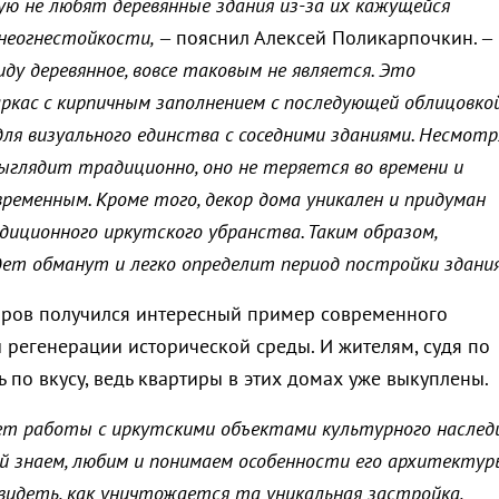
ую не любят деревянные здания из-за их кажущейся
 неогнестойкости,
– пояснил Алексей Поликарпочкин. –
иду деревянное, вовсе таковым не является. Это
ркас с кирпичным заполнением с последующей облицовко
для визуального единства с соседними зданиями. Несмотр
ыглядит традиционно, оно не теряется во времени и
временным. Кроме того, декор дома уникален и придуман
диционного иркутского убранства. Таким образом,
ет обманут и легко определит период постройки здания
торов получился интересный пример современного
регенерации исторической среды. И жителям, судя по
ь по вкусу, ведь квартиры в этих домах уже выкуплены.
лет работы с иркутскими объектами культурного наслед
й знаем, любим и понимаем особенности его архитектур
 видеть, как уничтожается та уникальная застройка,