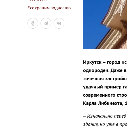
#сохраним зодчество
Иркутск – город и
однороден. Даже в
точечная застройк
удачный пример га
современного стро
Карла Либкнехта, 1
–
Изначально перед
здание, но уже в п