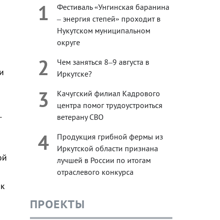
1
Фестиваль «Унгинская баранина
– энергия степей» проходит в
Нукутском муниципальном
округе
2
Чем заняться 8–9 августа в
и
Иркутске?
3
Качугский филиал Кадрового
центра помог трудоустроиться
.
ветерану СВО
4
Продукция грибной фермы из
Иркутской области признана
ой
лучшей в России по итогам
отраслевого конкурса
ак
ПРОЕКТЫ