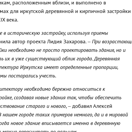
икам, расположенным вблизи, и выполнено в
ах для иркутской деревянной и кирпичной застройки
IX века.
 в историческую застройку, используя приемы
снила автор проекта Лидия Захарова. –
При возрастающ
ки необходимо не просто проектировать здания, но и
ь их в уже существующий облик города. Деревянная
ектура Иркутска имеет определенные пропорции,
мы постарались учесть
.
итектору необходимо бережно относиться к
ойке, создавая новые здания так, чтобы обеспечить
ствование старого и нового
, – добавил Алексей
В нашем городе таких примеров немного, да и в мировой
когда новое здание вписывается именно в деревянную
, можно пересчитать по пальцам
.