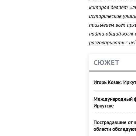
которая делает «ли
исторические улиц
призываем всех ар
найти общий язык с
разговаривать с ней
СЮЖЕТ
Игорь Козак: Ирку
Международный фо
Иркутске
Пострадавшие от н
области обследую