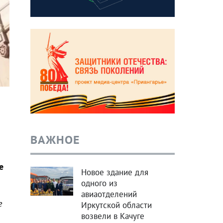
ВАЖНОЕ
е
Новое здание для
одного из
авиаотделений
е
Иркутской области
возвели в Качуге