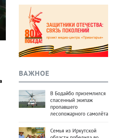
ВАЖНОЕ
а
В Бодайбо приземлился
спасенный экипаж
пропавшего
лесопожарного самолёта
Семья из Иркутской
области победила во