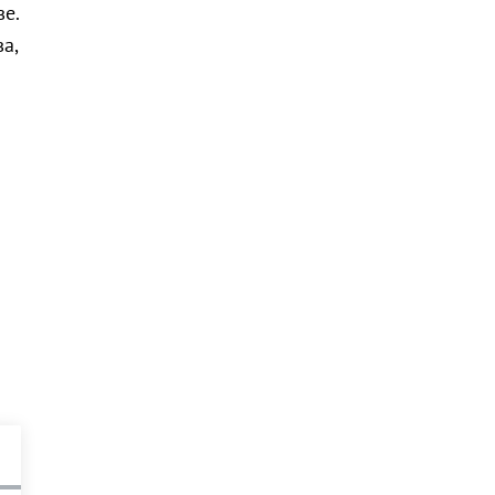
е.
а,