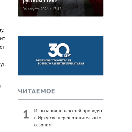
русском стиле
04 августа 2026 в 17:42
у.
ит
от
ут,
т
ЧИТАЕМОЕ
1
Испытания теплосетей проводят
в Иркутске перед отопительным
сезоном