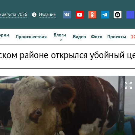
 августа 2026
Издание
ории
Блоги
Происшествия
Видео
Фото
Проекты
1
нском районе открылся убойный ц
zoom_out_map