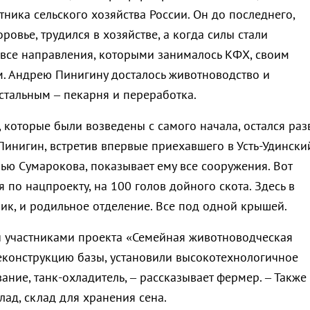
ника сельского хозяйства России. Он до последнего,
ровье, трудился в хозяйстве, а когда силы стали
л все направления, которыми занималось КФХ, своим
. Андрею Пинигину досталось животноводство и
стальным – пекарня и переработка.
, которые были возведены с самого начала, остался раз
Пинигин, встретив впервые приехавшего в Усть-Удински
ью Сумарокова, показывает ему все сооружения. Вот
 по нацпроекту, на 100 голов дойного скота. Здесь в
ник, и родильное отделение. Все под одной крышей.
ли участниками проекта «Семейная животноводческая
еконструкцию базы, установили высокотехнологичное
ние, танк-охладитель, – рассказывает фермер. – Также
ад, склад для хранения сена.