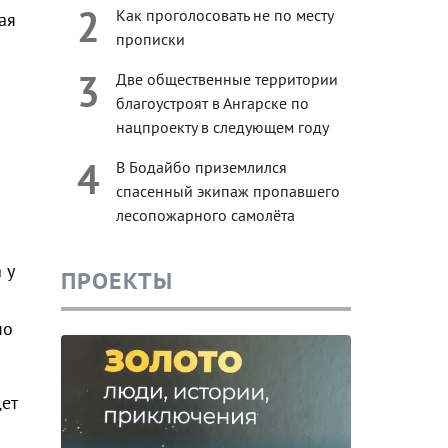
2
Как проголосовать не по месту
ая
прописки
3
Две общественные территории
благоустроят в Ангарске по
нацпроекту в следующем году
4
В Бодайбо приземлился
спасенный экипаж пропавшего
лесопожарного самолёта
н
 у
ПРОЕКТЫ
но
ет