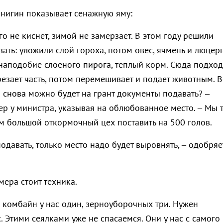
нигин показывает сенажную яму:
го не киснет, зимой не замерзает. В этом году решили
ть: уложили слой гороха, потом овес, ячмень и люцерн
 наподобие слоеного пирога, теплый корм. Сюда подход
езает часть, потом перемешивает и подает животным. В
и снова можно будет на грант документы подавать? –
р у министра, указывая на облюбованное место. – Мы т
ем большой откормочный цех поставить на 500 голов.
одавать, только место надо будет выровнять, – одобряе
ера стоит техника.
комбайн у нас один, зерноуборочных три. Нужен
 Этими сеялками уже не спасаемся. Они у нас с самого