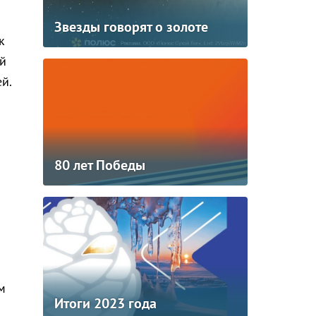
Звезды говорят о золоте
к
ой
й.
80 лет Победы
м
Итоги 2023 года