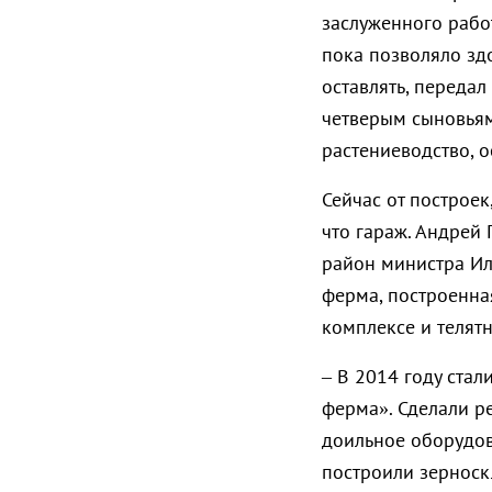
заслуженного работ
пока позволяло здо
оставлять, переда
четверым сыновьям
растениеводство, о
Сейчас от построек
что гараж. Андрей 
район министра Ил
ферма, построенная
комплексе и телят
– В 2014 году ста
ферма». Сделали р
доильное оборудова
построили зерноскл