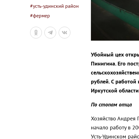
#усть-удинский район
#фермер
Убойный цех откры
Пинигина. Его пос
сельскохозяйствен
рублей. С работой
Иркутской области
По стопам отца
Хозяйство Андрея 
начало работу в 20
Усть-Удинском рай