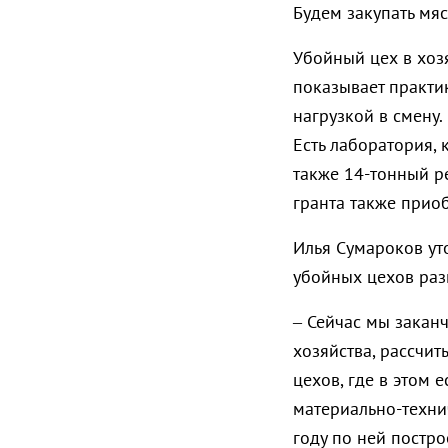
Будем закупать мяс
Убойный цех в хозя
показывает практик
нагрузкой в смену.
Есть лаборатория, 
также 14-тонный р
гранта также прио
Илья Сумароков уто
убойных цехов раз
– Сейчас мы заканч
хозяйства, рассчи
цехов, где в этом 
материально-технич
году по ней постро