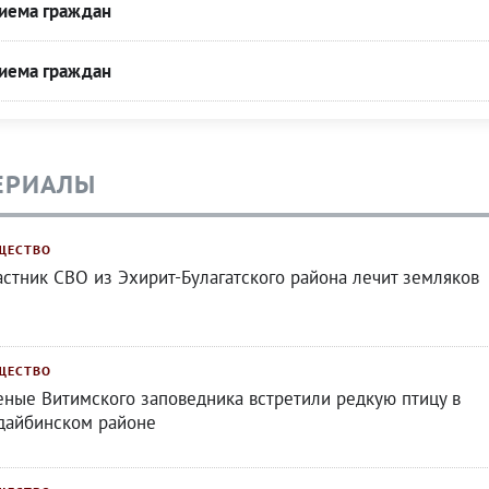
риема граждан
риема граждан
ЕРИАЛЫ
ЩЕСТВО
астник СВО из Эхирит-Булагатского района лечит земляков
ЩЕСТВО
еные Витимского заповедника встретили редкую птицу в
дайбинском районе