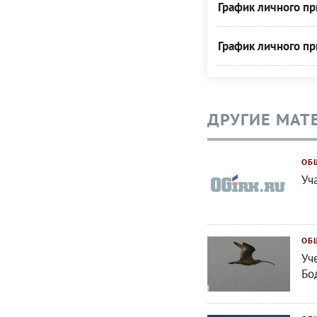
График личного п
График личного п
ДРУГИЕ МАТ
ОБ
Уч
ОБ
Уч
Бо