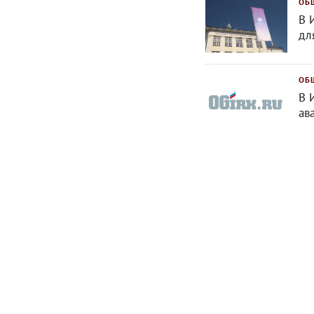
ОБ
В 
дл
ОБ
В 
ав