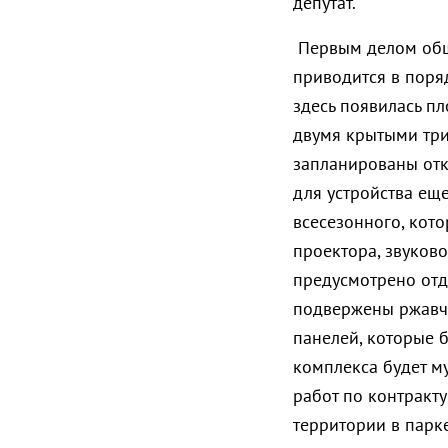
депутат.
Первым делом обще
приводится в поряд
здесь появилась пл
двумя крытыми три
запланированы отк
для устройства ещ
всесезонного, кот
проектора, звуково
предусмотрено отд
подвержены ржавч
панелей, которые б
комплекса будет м
работ по контракт
территории в парке