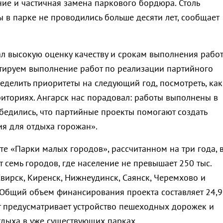
ние и частичная замена паркового бордюра. Столь
 в парке не проводились больше десяти лет, сообщает
л высокую оценку качеству и срокам выполнения работ
тируем выполнение работ по реализации партийного
еделить приоритеты на следующий год, посмотреть, как
риториях. Ангарск нас порадовал: работы выполнены в
бедились, что партийные проекты помогают создать
я для отдыха горожан».
те «Парки малых городов», рассчитанном на три года, 
т семь городов, где население не превышает 250 тыс.
Свирск, Киренск, Нижнеудинск, Саянск, Черемхово и
 Общий объем финансирования проекта составляет 24,9
т предусматривает устройство пешеходных дорожек и
дыха в уже существующих парках.