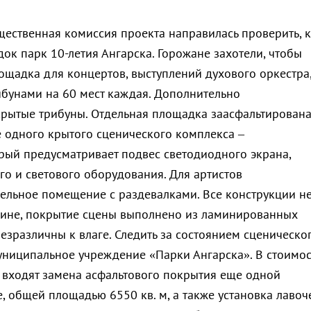
ственная комиссия проекта направилась проверить, к
ок парк 10-летия Ангарска. Горожане захотели, чтобы
ощадка для концертов, выступлений духового оркестра,
бунами на 60 мест каждая. Дополнительно
рытые трибуны. Отдельная площадка заасфальтирован
е одного крытого сценического комплекса –
орый предусматривает подвес светодиодного экрана,
го и светового оборудования. Для артистов
ельное помещение с раздевалками. Все конструкции н
ине, покрытие сцены выполнено из ламинированных
езразличны к влаге. Следить за состоянием сценическо
униципальное учреждение «Парки Ангарска». В стоимос
у входят замена асфальтового покрытия еще одной
, общей площадью 6550 кв. м, а также установка лавоч