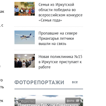
Семья из Иркутской
области победила во
ак
всероссийском конкурсе
«Семья года»
 с
Пропавшие на севере
Приангарья летчики
а
вышли на связь
Новая поликлиника №15
в Иркутске приступает к
е
работе
го
ФОТОРЕПОРТАЖИ
все
ть
ек
фото
Общество
Памятники Героям Советского