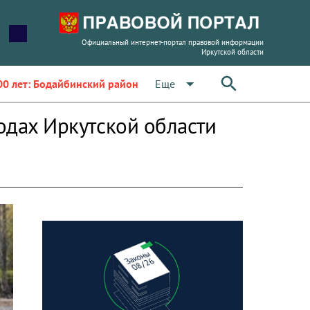
Официальный интернет-портал правовой информации
Иркутской области
arrow_drop_down
Еще
00 лет: Бодайбинский район
родах Иркутской области