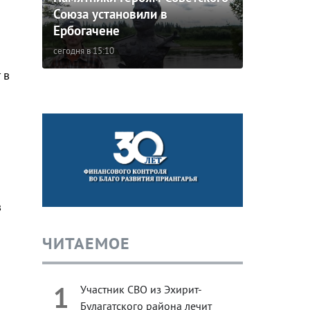
Союза установили в
Ербогачене
сегодня в 15:10
 в
в
ЧИТАЕМОЕ
1
Участник СВО из Эхирит-
Булагатского района лечит