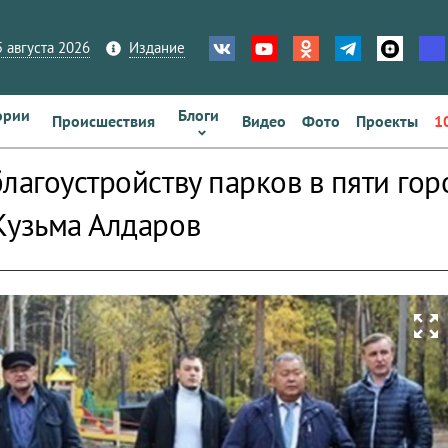
 августа 2026
Издание
ории
Блоги
Происшествия
Видео
Фото
Проекты
1
лагоустройству парков в пяти го
Кузьма Алдаров
zoom_out_map