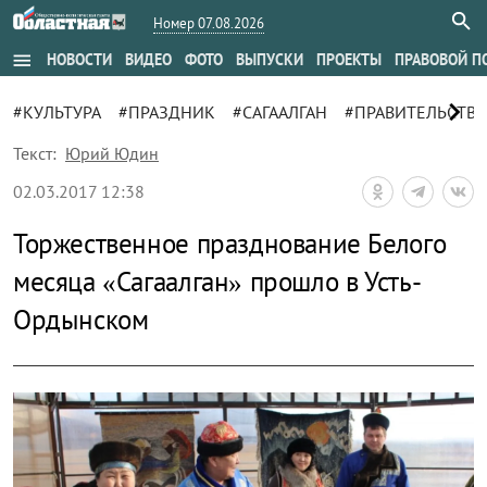
Номер 07.08.2026
menu
НОВОСТИ
ВИДЕО
ФОТО
ВЫПУСКИ
ПРОЕКТЫ
ПРАВОВОЙ П
chevron_right
#КУЛЬТУРА
#ПРАЗДНИК
#САГААЛГАН
#ПРАВИТЕЛЬСТВ
Текст:
Юрий Юдин
02.03.2017 12:38
Торжественное празднование Белого
месяца «Сагаалган» прошло в Усть-
Ордынском
zoom_out_map