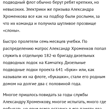
подводный флот обычно берут ребят крепких, но
невысоких. Электрики же призыва Александра
Хроменкова все как на подбор были рослыми, за
что их команда и получила шутливое прозвище
«слоны».
Быстро пролетели семь месяцев учебки. По
распределению матрос Александр Хроменков попал
служить в отдельную 182-ю бригаду дизельных
подводных лодок на Камчатку. Дизельные
подводные лодки проекта 641 «Буки» или, как
называли их на флоте, «букашки», стали его родным
домом на долгие два с половиной года.
Многое пришлось повидать за годы службы
Александру Хроменкову, многое испытать, много где
побывать, но ярче всего остались в его памяти два