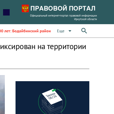
Официальный интернет-портал правовой информации
Иркутской области
arrow_drop_down
Еще
00 лет: Бодайбинский район
фиксирован на территории