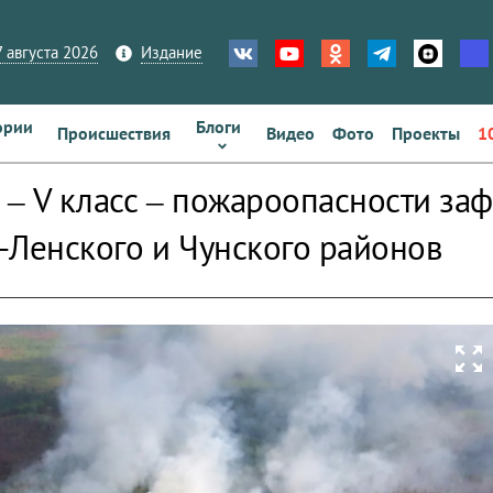
 августа 2026
Издание
ории
Блоги
Происшествия
Видео
Фото
Проекты
1
– V класс – пожароопасности за
-Ленского и Чунского районов
zoom_out_map