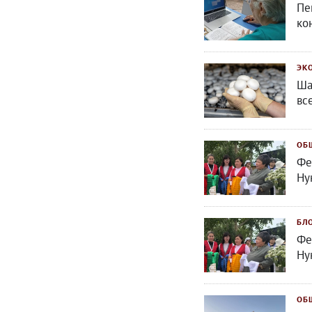
Пе
ко
ЭК
Ша
вс
ОБ
Фе
Ну
БЛ
Фе
Ну
ОБ