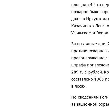
площади 4,5 га пе
пожаров было зарег
два – в Иркутском 
Казачинско-Ленско
Усольском и Эхири
За выходные дни, 
противопожарного 
правонарушение с 
штрафа привлечено
289 тыс. рублей. 
составлено 1065 п
в лесах.
По сведениям Реги
авиационной охран