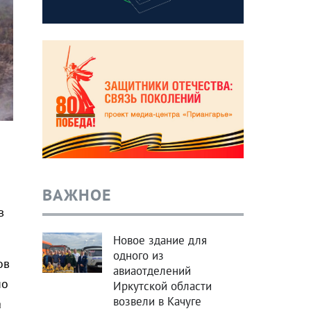
ВАЖНОЕ
в
Новое здание для
одного из
ов
авиаотделений
но
Иркутской области
возвели в Качуге
а