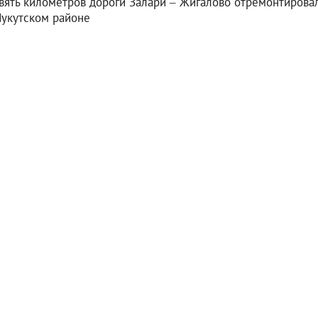
вять километров дороги Залари – Жигалово отремонтирова
Нукутском районе