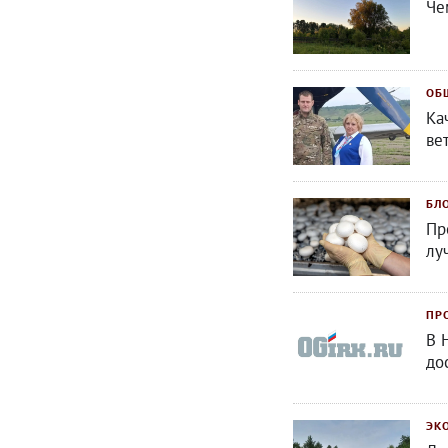
Че
ОБ
Ка
ве
БЛ
Пр
лу
ПР
В 
до
ЭК