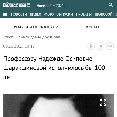
Номер 07.08.2026
menu
НОВОСТИ
ВИДЕО
ФОТО
ВЫПУСКИ
ПРОЕКТЫ
ПРАВОВОЙ П
#НАУКА И ОБРАЗОВАНИЕ
#УОБО
Текст:
Олимпиада Андреянова
08.10.2015 10:15
Профессору Надежде Осиповне
Шаракшиновой исполнилось бы 100
лет
zoom_out_map