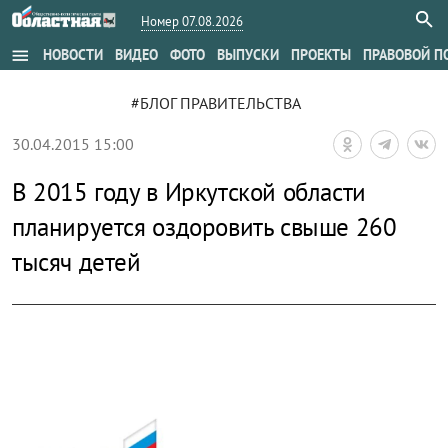
Номер 07.08.2026
menu
НОВОСТИ
ВИДЕО
ФОТО
ВЫПУСКИ
ПРОЕКТЫ
ПРАВОВОЙ П
#БЛОГ ПРАВИТЕЛЬСТВА
30.04.2015 15:00
В 2015 году в Иркутской области
планируется оздоровить свыше 260
тысяч детей
zoom_out_map