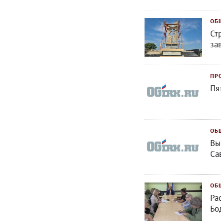
ОБ
Ст
за
ПР
Пя
ОБ
Вы
Са
ОБ
Ра
Бо