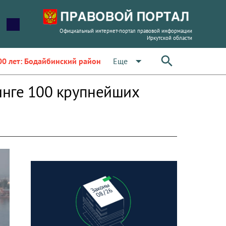
Официальный интернет-портал правовой информации
Иркутской области
arrow_drop_down
Еще
00 лет: Бодайбинский район
тинге 100 крупнейших