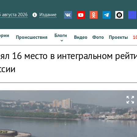
 августа 2026
Издание
ории
Блоги
Происшествия
Видео
Фото
Проекты
1
нял 16 место в интегральном рей
ссии
zoom_out_map