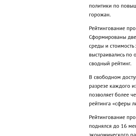
политики по повыш
горожан.
Рейтингование про
Сформированы две 
среды и стоимость
выстраивались по о
сводный рейтинг.
В свободном дост
разрезе каждого из
позволяет более ч
рейтинга «сферы л
Рейтингование прои
поднялся до 16 мес
экономического раз