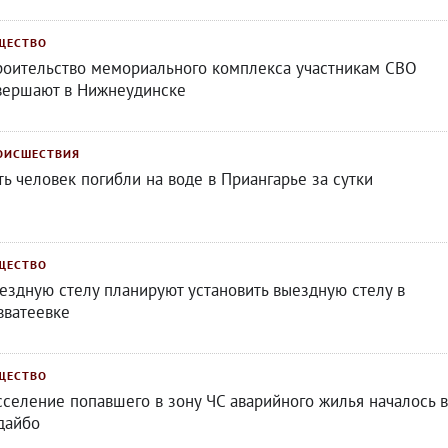
ЩЕСТВО
роительство мемориального комплекса участникам СВО
вершают в Нижнеудинске
ОИСШЕСТВИЯ
ть человек погибли на воде в Приангарье за сутки
ЩЕСТВО
ездную стелу планируют установить выездную стелу в
вватеевке
ЩЕСТВО
сселение попавшего в зону ЧС аварийного жилья началось в
дайбо