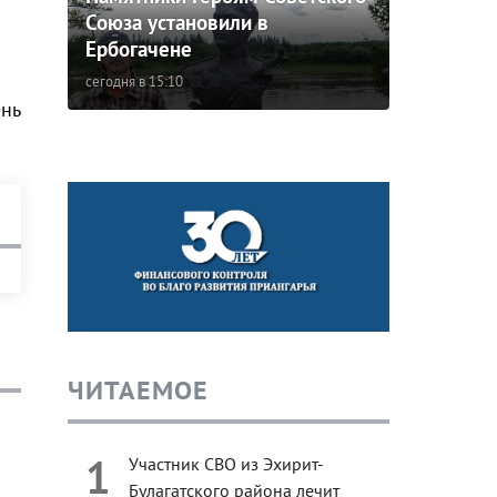
Союза установили в
Ербогачене
сегодня в 15:10
ень
ЧИТАЕМОЕ
1
Участник СВО из Эхирит-
Булагатского района лечит