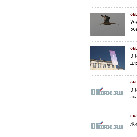
ОБ
Уч
Бо
ОБ
В 
дл
ОБ
В 
ав
ПР
Жи