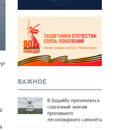
ут
ВАЖНОЕ
В Бодайбо приземлился
спасенный экипаж
й
пропавшего
лесопожарного самолёта
й