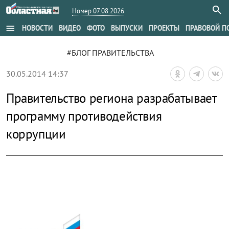
Номер 07.08.2026
menu
НОВОСТИ
ВИДЕО
ФОТО
ВЫПУСКИ
ПРОЕКТЫ
ПРАВОВОЙ П
#БЛОГ ПРАВИТЕЛЬСТВА
30.05.2014 14:37
Правительство региона разрабатывает
программу противодействия
коррупции
zoom_out_map