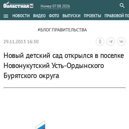
Номер 07.08.2026
menu
НОВОСТИ
ВИДЕО
ФОТО
ВЫПУСКИ
ПРОЕКТЫ
ПРАВОВОЙ П
#БЛОГ ПРАВИТЕЛЬСТВА
29.11.2013 16:30
Новый детский сад открылся в поселке
Новонукутский Усть-Ордынского
Бурятского округа
zoom_out_map