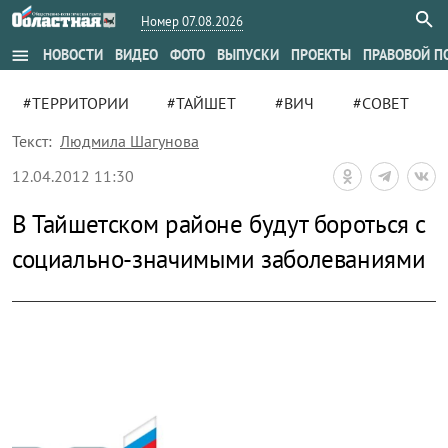
Номер 07.08.2026
menu
НОВОСТИ
ВИДЕО
ФОТО
ВЫПУСКИ
ПРОЕКТЫ
ПРАВОВОЙ П
#ТЕРРИТОРИИ
#ТАЙШЕТ
#ВИЧ
#СОВЕТ
Текст:
Людмила Шагунова
12.04.2012 11:30
В Тайшетском районе будут бороться с
социально-значимыми заболеваниями
zoom_out_map