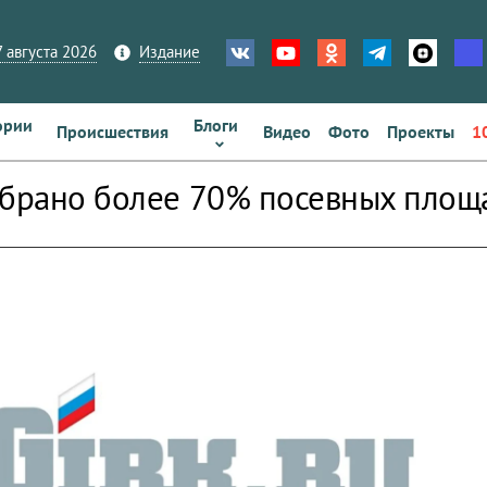
 августа 2026
Издание
ории
Блоги
Происшествия
Видео
Фото
Проекты
1
убрано более 70% посевных площ
zoom_out_map