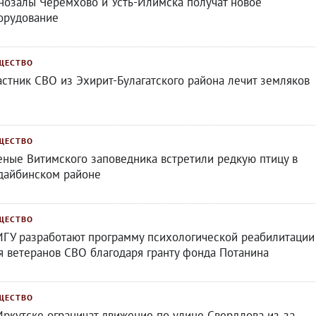
нозалы Черемхово и Усть-Илимска получат новое
орудование
ЩЕСТВО
астник СВО из Эхирит-Булагатского района лечит земляков
ЩЕСТВО
еные Витимского заповедника встретили редкую птицу в
дайбинском районе
ЩЕСТВО
ИГУ разработают программу психологической реабилитации
я ветеранов СВО благодаря гранту фонда Потанина
ЩЕСТВО
Иркутске ограничат движение по улице Свердлова из‑за