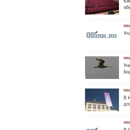
Ки
об
ОБ
Уч
ОБ
Уч
Бо
ОБ
В 
дл
ОБ
В 