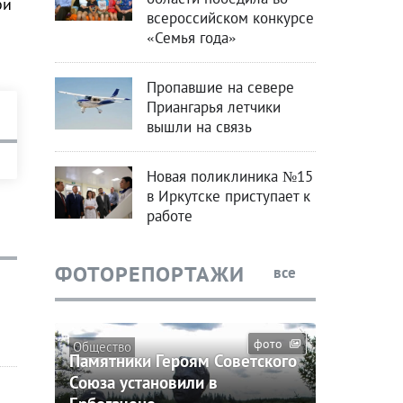
би
всероссийском конкурсе
«Семья года»
Пропавшие на севере
Приангарья летчики
вышли на связь
Новая поликлиника №15
в Иркутске приступает к
работе
ФОТОРЕПОРТАЖИ
все
фото
Общество
Памятники Героям Советского
Союза установили в