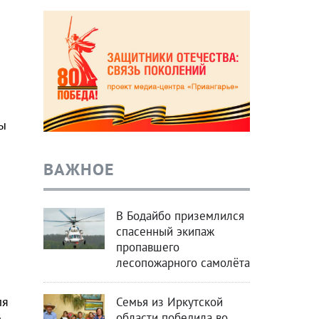
ны
ВАЖНОЕ
В Бодайбо приземлился
спасенный экипаж
пропавшего
лесопожарного самолёта
ля
Семья из Иркутской
области победила во