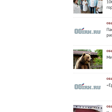
10
го
ОБ
Па
ра
ОБ
Ме
ОБ
«Е
ОБ