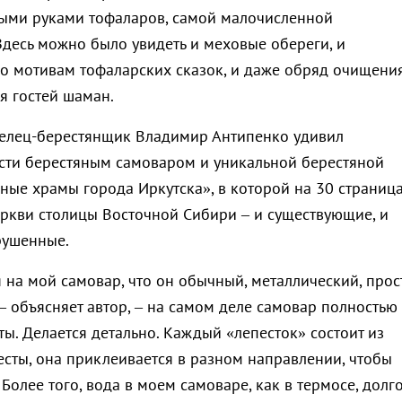
ыми руками тофаларов, самой малочисленной
Здесь можно было увидеть и меховые обереги, и
о мотивам тофаларских сказок, и даже обряд очищения
я гостей шаман.
елец-берестянщик Владимир Антипенко удивил
сти берестяным самоваром и уникальной берестяной
ные храмы города Иркутска», в которой на 30 страниц
ркви столицы Восточной Сибири – и существующие, и
рушенные.
я на мой самовар, что он обычный, металлический, прос
– объясняет автор, – на самом деле самовар полностью
ы. Делается детально. Каждый «лепесток» состоит из
есты, она приклеивается в разном направлении, чтобы
 Более того, вода в моем самоваре, как в термосе, долг