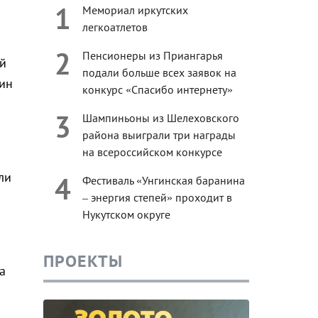
1
Мемориал иркутских
легкоатлетов
2
Пенсионеры из Приангарья
й
подали больше всех заявок на
лин
конкурс «Спасибо интернету»
3
Шампиньоны из Шелеховского
района выиграли три награды
на всероссийском конкурсе
ли
4
Фестиваль «Унгинская баранина
– энергия степей» проходит в
Нукутском округе
ПРОЕКТЫ
а