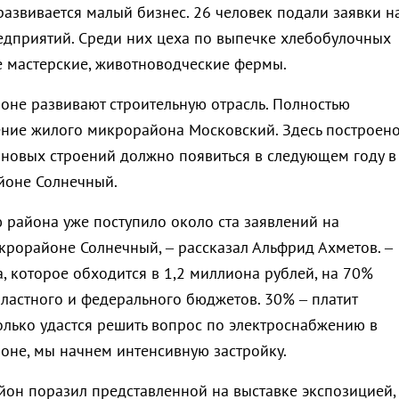
развивается малый бизнес. 26 человек подали заявки н
едприятий. Среди них цеха по выпечке хлебобулочных
е мастерские, животноводческие фермы.
оне развивают строительную отрасль. Полностью
ние жилого микрорайона Московский. Здесь построен
 новых строений должно появиться в следующем году в
йоне Солнечный.
 района уже поступило около ста заявлений на
икрорайоне Солнечный, – рассказал Альфрид Ахметов. –
, которое обходится в 1,2 миллиона рублей, на 70%
бластного и федерального бюджетов. 30% – платит
только удастся решить вопрос по электроснабжению в
не, мы начнем интенсивную застройку.
он поразил представленной на выставке экспозицией,