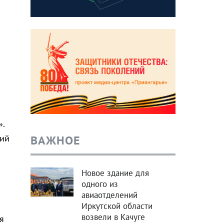
.
ВАЖНОЕ
ний
Новое здание для
одного из
авиаотделений
Иркутской области
возвели в Качуге
я