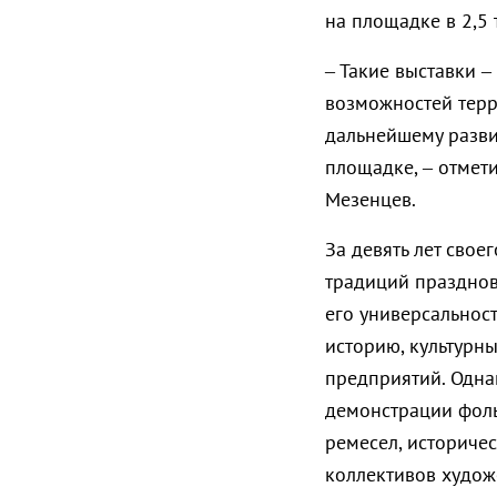
на площадке в 2,5 
– Такие выставки 
возможностей терр
дальнейшему разви
площадке, – отмет
Мезенцев.
За девять лет свое
традиций празднов
его универсальнос
историю, культурн
предприятий. Одна
демонстрации фол
ремесел, историче
коллективов художе