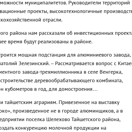
можности муниципалитетов. Руководители территорий
вационные проекты, высокотехнологичные производст
скохозяйственной отрасли.
кого района нам рассказали об инвестиционных проект
ее время будут реализованы в районе.
строится мощная подстанция для алюминиевого завода,
натолий Зелезинский. – Рассматривается вопрос с Кита
ементного завода-трехмиллионника в селе Венгерка,
 строительстве деревообрабатывающего комбината,
н кубометров в год, для домостроения…
 и тайшетским аграриям. Привезенное на выставку
ко», произведенное не в городе алюминщиков, а в
дприятии поселка Шелехово Тайшетского района,
оздать конкуренцию молочной продукции на