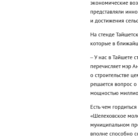
экономические воз
представляли инно
и достижения сель
На стенде Тайшетс
которые в ближайш
– У нас в Тайшете 
перечисляет мэр А
о строительстве ц
решается вопрос о
мощностью миллио
Есть чем гордиться
«Шелеховское моло
муниципальном пре
вполне способно с