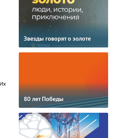
Звезды говорят о золоте
я
 Их
80 лет Победы