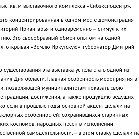
тыс. кв. м выставочного комплекса «Сибэкспоцентр».
– это концентрированная в одном месте демонстрация
иторий Приангарья и одновременно – стимул к их
тию. Это своеобразный обмен опытом на одной
ил, открывая «Землю Иркутскую», губернатор Дмитрий
го существования эта выставка успела стать одной из
ания Дня области. Главная особенность мероприятия в
ти, позволяющей муниципалитетам показать свою
ые традиции, достижения, а также продукцию ведущих
ко если в прошлые годы основной акцент делали на
ьклорных особенностей: сохранившихся старинных
ских костюмов, народных песен в исполнении
ственной самодеятельности, – в этом ставку сделали н