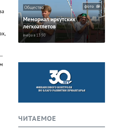
фото
Общество
ва
Мемориал иркутских
легкоатлетов
ах,
вчера в 13:50
 –
ем
ЧИТАЕМОЕ