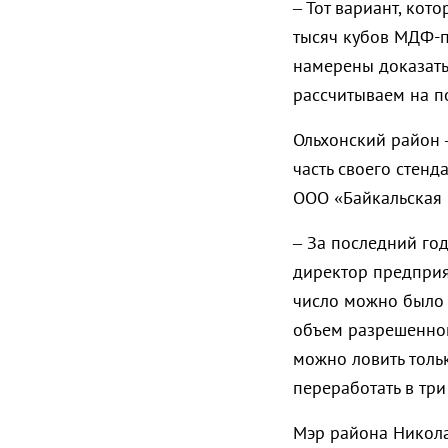
– Тот вариант, кот
тысяч кубов МДФ-пл
намерены доказать
рассчитываем на п
Ольхонский район 
часть своего стен
ООО «Байкальская 
– За последний го
директор предприя
число можно было б
объем разрешенно
можно ловить толь
переработать в три
Мэр района Никол