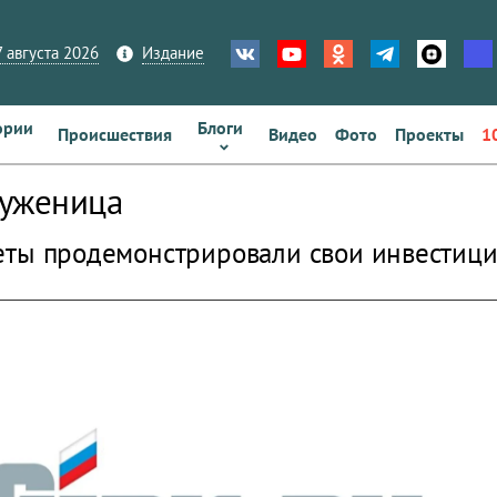
 августа 2026
Издание
ории
Блоги
Происшествия
Видео
Фото
Проекты
1
руженица
ты продемонстрировали свои инвестиц
zoom_out_map