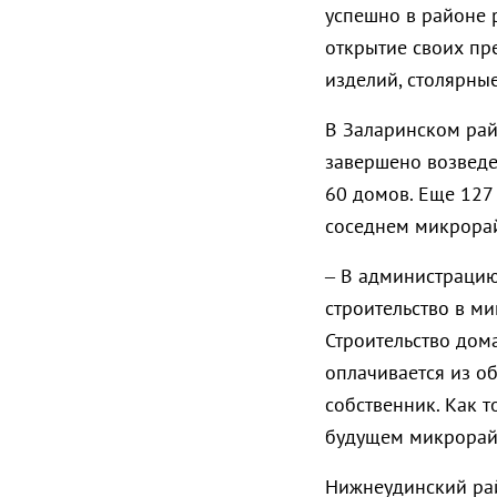
успешно в районе 
открытие своих пр
изделий, столярны
В Заларинском рай
завершено возведе
60 домов. Еще 127
соседнем микрора
– В администрацию
строительство в м
Строительство дома
оплачивается из о
собственник. Как 
будущем микрорайо
Нижнеудинский рай