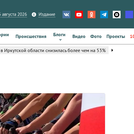
 августа 2026
Издание
ории
Блоги
Происшествия
Видео
Фото
Проекты
1
arrow_right
окультурный фестиваль