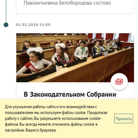
Павлантьевича Белобородова состоял
01.02.2018 11:09
В Законодательном Собрании
наградили победителей
Для улучшения работы сайта и его взаимодействия с
конкурса памяти дважды Героя
пользователями мы используем файлы cookie. Продолжая
Принять
работу с сайтом, Вы разрешаете использование cookie-
Советского Союза А. П.
файлов. Вы всегда можете отключить файлы cookie в
Белобородова
настройках Вашего браузера.