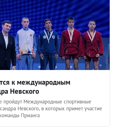
ится к международным
ра Невского
рге пройдут Международные спортивные
ксандра Невского, в которых примет участие
 команды Прианга