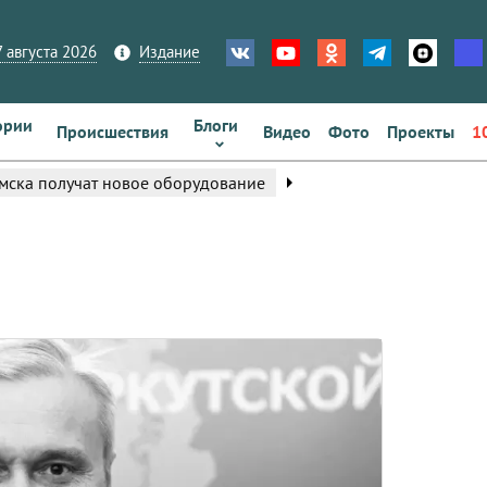
 августа 2026
Издание
ории
Блоги
Происшествия
Видео
Фото
Проекты
1
arrow_right
мска получат новое оборудование