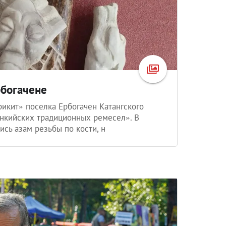
рбогачене
икит» поселка Ербогачен Катангского
нкийских традиционных ремесел». В
сь азам резьбы по кости, н