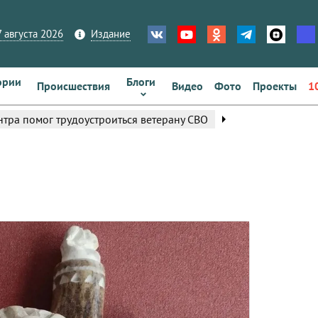
 августа 2026
Издание
ории
Блоги
Происшествия
Видео
Фото
Проекты
1
arrow_right
тра помог трудоустроиться ветерану СВО