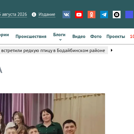
 августа 2026
Издание
ории
Блоги
Происшествия
Видео
Фото
Проекты
1
arrow_right
 встретили редкую птицу в Бодайбинском районе
А