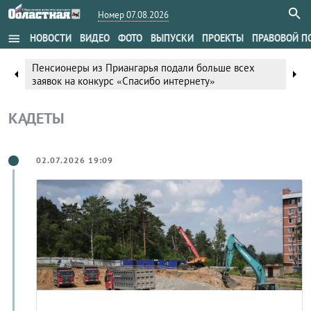
Номер 07.08.2026
menu
НОВОСТИ
ВИДЕО
ФОТО
ВЫПУСКИ
ПРОЕКТЫ
ПРАВОВОЙ П
из Приангарья подали больше всех
Шампиньоны из 
arrow_right
arrow_left
онкурс «Спасибо интернету»
награды на все
КАДЕТЫ
02.07.2026 19:09