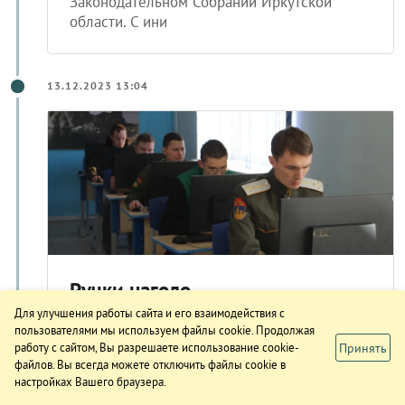
Законодательном Собрании Иркутской
области. С ини
13.12.2023 13:04
Ручки наголо
Для улучшения работы сайта и его взаимодействия с
Всероссийская общественно-
пользователями мы используем файлы cookie. Продолжая
просветительская акция «Казачий диктант –
Принять
работу с сайтом, Вы разрешаете использование cookie-
2023» прошла в четвертый раз, собрав не
файлов. Вы всегда можете отключить файлы cookie в
только представителей войсковых казачьих
настройках Вашего браузера.
обществ, но и людей, интересующихся