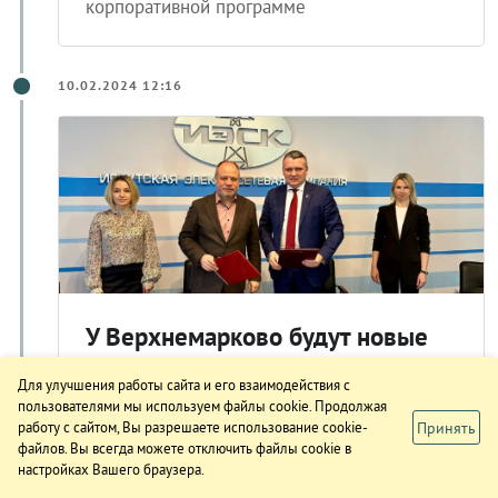
корпоративной программе
10.02.2024 12:16
У Верхнемарково будут новые
электросети благодаря
Для улучшения работы сайта и его взаимодействия с
соглашению ИЭСК и Усть-
пользователями мы используем файлы cookie. Продолжая
Кутского района
Принять
работу с сайтом, Вы разрешаете использование cookie-
файлов. Вы всегда можете отключить файлы cookie в
Долгожданное событие для жителей
настройках Вашего браузера.
поселка Верхнемарково произошло 9