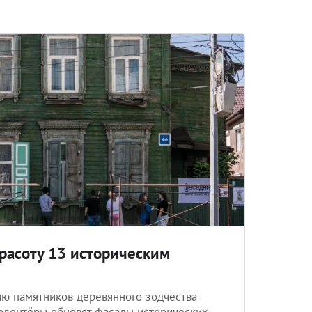
расоту 13 историческим
ию памятников деревянного зодчества
 Волонтёры обновят фасады исторических