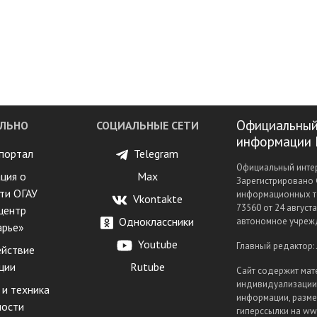
Официальный
ЛЬНО
СОЦИАЛЬНЫЕ СЕТИ
информации 
портал
Telegram
Официальный интер
ция о
Max
Зарегистрировано 
ти ОГАУ
информационных т
Vkontakte
73560 от 24 август
центр
Одноклассники
автономное учрежд
арье»
Youtube
Главный редактор:
йствие
ции
Rutube
Сайт содержит мат
индивидуализации 
 и техника
информации, разме
ности
гиперссылки на www