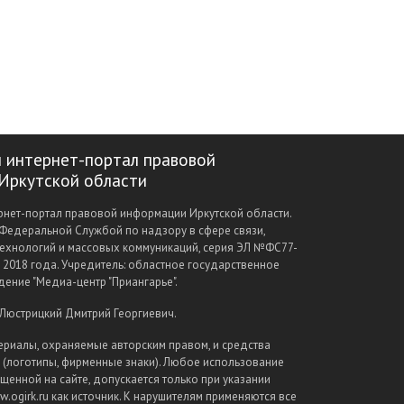
 интернет-портал правовой
Иркутской области
нет-портал правовой информации Иркутской области.
Федеральной Службой по надзору в сфере связи,
ехнологий и массовых коммуникаций, серия ЭЛ №ФС77-
а 2018 года. Учредитель: областное государственное
ение "Медиа-центр "Приангарье".
 Люстрицкий Дмитрий Георгиевич.
ериалы, охраняемые авторским правом, и средства
(логотипы, фирменные знаки). Любое использование
щенной на сайте, допускается только при указании
.ogirk.ru как источник. К нарушителям применяются все