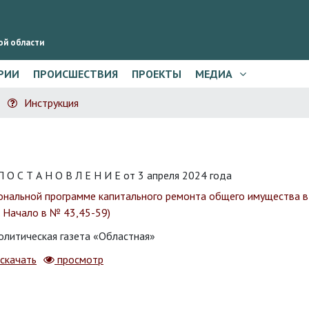
ой области
РИИ
ПРОИСШЕСТВИЯ
ПРОЕКТЫ
МЕДИА
Инструкция
 Т А Н О В Л Е Н И Е от 3 апреля 2024 года
иональной программе капитального ремонта общего имущества 
 Начало в № 43,45-59)
литическая газета «Областная»
скачать
просмотр