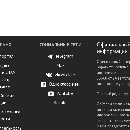
Официальный
ЛЬНО
СОЦИАЛЬНЫЕ СЕТИ
информации 
портал
Telegram
Официальный интер
ция о
Max
Зарегистрировано 
ти ОГАУ
информационных т
Vkontakte
73560 от 24 август
центр
Одноклассники
автономное учрежд
арье»
Youtube
Главный редактор:
йствие
ции
Rutube
Сайт содержит мат
индивидуализации 
 и техника
информации, разме
ности
гиперссылки на www
меры, предусмотрен
ятельность