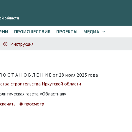
ой области
РИИ
ПРОИСШЕСТВИЯ
ПРОЕКТЫ
МЕДИА
Инструкция
 Т А Н О В Л Е Н И Е от 28 июля 2025 года
рства строительства Иркутской области
литическая газета «Областная»
скачать
просмотр