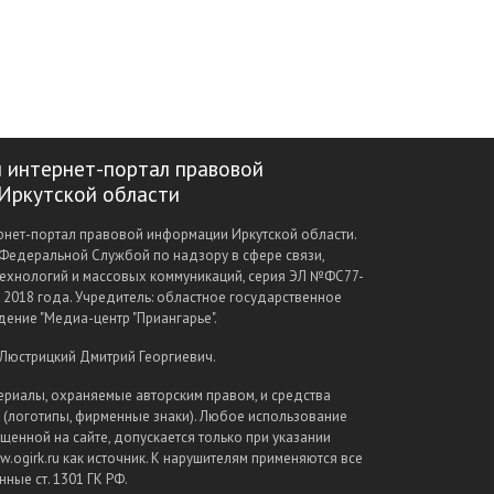
 интернет-портал правовой
Иркутской области
нет-портал правовой информации Иркутской области.
Федеральной Службой по надзору в сфере связи,
ехнологий и массовых коммуникаций, серия ЭЛ №ФС77-
а 2018 года. Учредитель: областное государственное
ение "Медиа-центр "Приангарье".
 Люстрицкий Дмитрий Георгиевич.
ериалы, охраняемые авторским правом, и средства
(логотипы, фирменные знаки). Любое использование
щенной на сайте, допускается только при указании
.ogirk.ru как источник. К нарушителям применяются все
ные ст. 1301 ГК РФ.