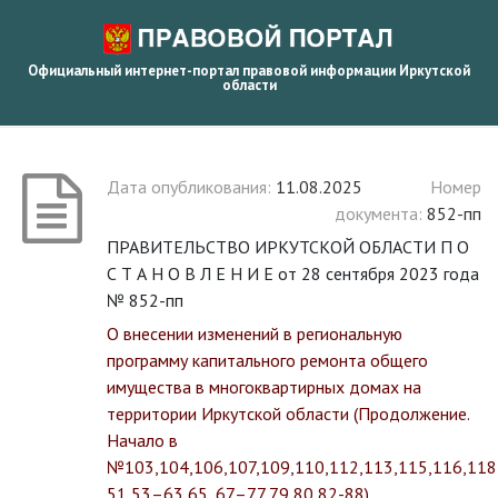
Официальный интернет-портал правовой информации Иркутской
области
Дата опубликования:
11.08.2025
Номер
документа:
852-пп
ПРАВИТЕЛЬСТВО ИРКУТСКОЙ ОБЛАСТИ П О
С Т А Н О В Л Е Н И Е от 28 сентября 2023 года
№ 852-пп
О внесении изменений в региональную
программу капитального ремонта общего
имущества в многоквартирных домах на
территории Иркутской области (Продолжение.
Начало в
№103,104,106,107,109,110,112,113,115,116,118,1
51,53–63,65, 67–77,79,80,82-88)