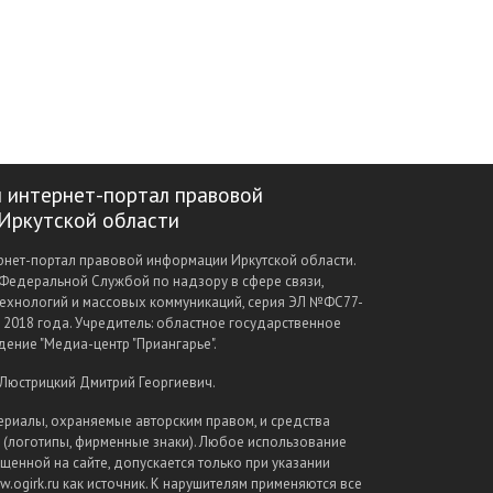
 интернет-портал правовой
Иркутской области
нет-портал правовой информации Иркутской области.
Федеральной Службой по надзору в сфере связи,
ехнологий и массовых коммуникаций, серия ЭЛ №ФС77-
а 2018 года. Учредитель: областное государственное
ение "Медиа-центр "Приангарье".
 Люстрицкий Дмитрий Георгиевич.
ериалы, охраняемые авторским правом, и средства
(логотипы, фирменные знаки). Любое использование
щенной на сайте, допускается только при указании
.ogirk.ru как источник. К нарушителям применяются все