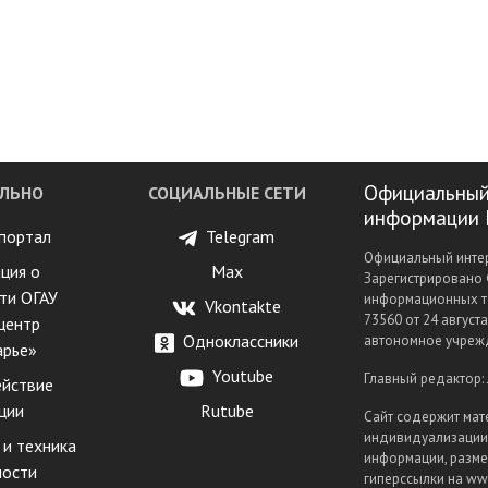
Официальный
ЛЬНО
СОЦИАЛЬНЫЕ СЕТИ
информации 
портал
Telegram
Официальный интер
ция о
Max
Зарегистрировано 
ти ОГАУ
информационных т
Vkontakte
73560 от 24 август
центр
Одноклассники
автономное учрежд
арье»
Youtube
Главный редактор:
йствие
ции
Rutube
Сайт содержит мат
индивидуализации 
 и техника
информации, разме
ности
гиперссылки на www