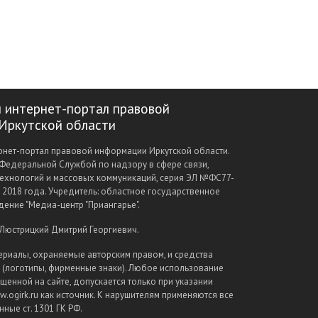
 интернет-портал правовой
Иркутской области
нет-портал правовой информации Иркутской области.
Федеральной Службой по надзору в сфере связи,
ехнологий и массовых коммуникаций, серия ЭЛ №ФС77-
а 2018 года. Учредитель: областное государственное
ение "Медиа-центр "Приангарье".
 Люстрицкий Дмитрий Георгиевич.
ериалы, охраняемые авторским правом, и средства
(логотипы, фирменные знаки). Любое использование
щенной на сайте, допускается только при указании
.ogirk.ru как источник. К нарушителям применяются все
ные ст. 1301 ГК РФ.