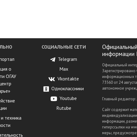
Официальный
ЛЬНО
СОЦИАЛЬНЫЕ СЕТИ
информации 
портал
Telegram
Официальный интер
ция о
Max
Зарегистрировано 
ти ОГАУ
информационных т
Vkontakte
73560 от 24 август
центр
Одноклассники
автономное учрежд
арье»
Youtube
Главный редактор:
йствие
ции
Rutube
Сайт содержит мат
индивидуализации 
 и техника
информации, разме
ности
гиперссылки на www
меры, предусмотрен
ятельность