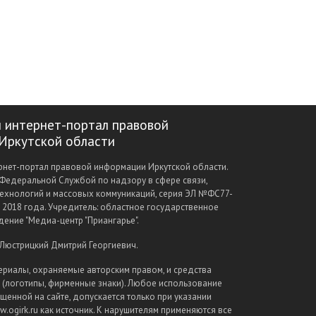
 интернет-портал правовой
Иркутской области
нет-портал правовой информации Иркутской области.
Федеральной Службой по надзору в сфере связи,
ехнологий и массовых коммуникаций, серия ЭЛ №ФС77-
а 2018 года. Учредитель: областное государственное
ение "Медиа-центр "Приангарье".
 Люстрицкий Дмитрий Георгиевич.
ериалы, охраняемые авторским правом, и средства
(логотипы, фирменные знаки). Любое использование
щенной на сайте, допускается только при указании
.ogirk.ru как источник. К нарушителям применяются все