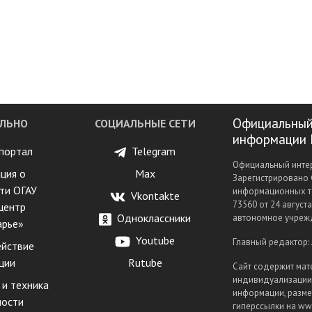
Официальный
ЛЬНО
СОЦИАЛЬНЫЕ СЕТИ
информации 
портал
Telegram
Официальный интер
ция о
Max
Зарегистрировано 
ти ОГАУ
информационных т
Vkontakte
73560 от 24 август
центр
Одноклассники
автономное учрежд
арье»
Youtube
Главный редактор:
йствие
ции
Rutube
Сайт содержит мат
индивидуализации 
 и техника
информации, разме
ности
гиперссылки на www