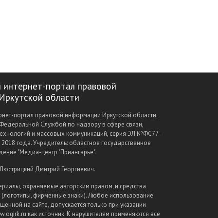
 интернет-портал правовой
Иркутской области
нет-портал правовой информации Иркутской области.
Федеральной Службой по надзору в сфере связи,
ехнологий и массовых коммуникаций, серия ЭЛ №ФС77-
а 2018 года. Учредитель: областное государственное
ение "Медиа-центр "Приангарье".
 Люстрицкий Дмитрий Георгиевич.
ериалы, охраняемые авторским правом, и средства
(логотипы, фирменные знаки). Любое использование
щенной на сайте, допускается только при указании
.ogirk.ru как источник. К нарушителям применяются все