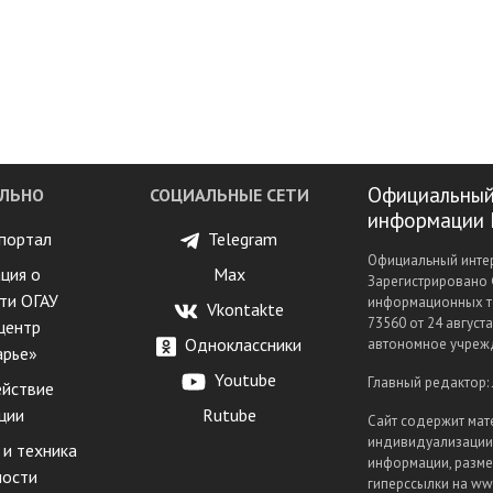
Официальный
ЛЬНО
СОЦИАЛЬНЫЕ СЕТИ
информации 
портал
Telegram
Официальный интер
ция о
Max
Зарегистрировано 
ти ОГАУ
информационных т
Vkontakte
73560 от 24 август
центр
Одноклассники
автономное учрежд
арье»
Youtube
Главный редактор:
йствие
ции
Rutube
Сайт содержит мат
индивидуализации 
 и техника
информации, разме
ности
гиперссылки на www