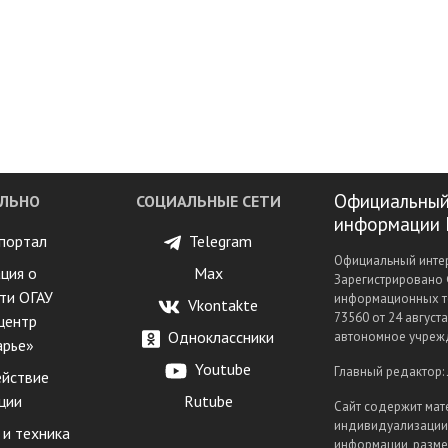
Официальный
ЛЬНО
СОЦИАЛЬНЫЕ СЕТИ
информации 
портал
Telegram
Официальный интер
ция о
Max
Зарегистрировано 
ти ОГАУ
информационных т
Vkontakte
73560 от 24 август
центр
Одноклассники
автономное учрежд
арье»
Youtube
Главный редактор:
йствие
ции
Rutube
Сайт содержит мат
индивидуализации 
 и техника
информации, разме