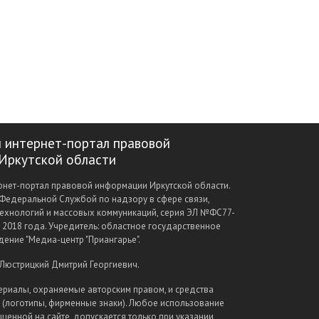
 интернет-портал правовой
Иркутской области
нет-портал правовой информации Иркутской области.
Федеральной Службой по надзору в сфере связи,
ехнологий и массовых коммуникаций, серия ЭЛ №ФС77-
а 2018 года. Учредитель: областное государственное
ение "Медиа-центр "Приангарье".
 Люстрицкий Дмитрий Георгиевич.
ериалы, охраняемые авторским правом, и средства
(логотипы, фирменные знаки). Любое использование
щенной на сайте, допускается только при указании