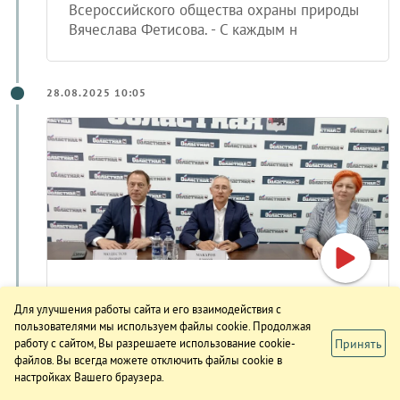
Всероссийского общества охраны природы
Вячеслава Фетисова. - С каждым н
28.08.2025 10:05
О наборе соцуслуг для
Для улучшения работы сайта и его взаимодействия с
федеральных льготников
пользователями мы используем файлы cookie. Продолжая
рассказали в пресс-центре
Принять
работу с сайтом, Вы разрешаете использование cookie-
файлов. Вы всегда можете отключить файлы cookie в
«Областной»
настройках Вашего браузера.