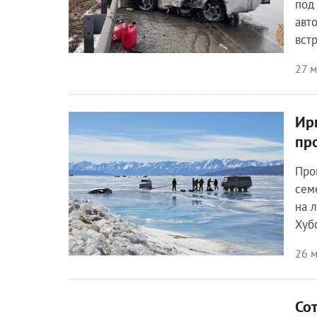
под
авт
вст
27 м
Ир
Происшествия
пр
Про
сем
на 
Хуб
26 м
Со
Происшествия