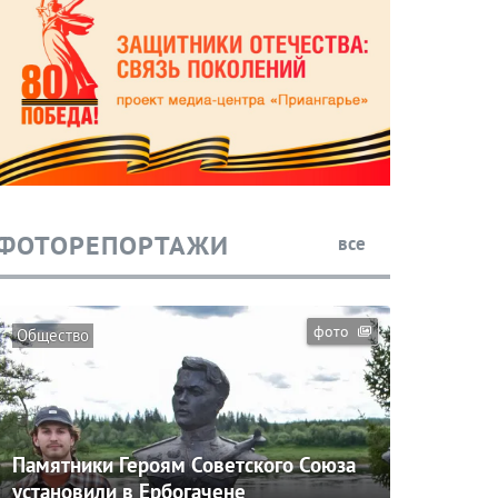
ФОТОРЕПОРТАЖИ
все
фото
Общество
Памятники Героям Советского Союза
установили в Ербогачене