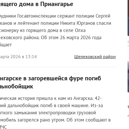
рящего дома в Приангарье
рудники Госавтоинспекции сержант полиции Сергей
ханов и лейтенант полиции Никита Юрганов спасли
сионерку из горящего дома в селе Олха
еховского района. Об этом 26 марта 2026 года
бщает
арта 2026 в 13:14
Шелеховский район
Ангарске в загоревшейся фуре погиб
льнобойщик
гическая история пришла к нам из Ангарска. 42-
ний дальнобойщик погиб в своей машине. Из-за
откого замыкания электропроводки грузовой
омобиль загорелся рано утром. Об этом сообщают в
МЧС