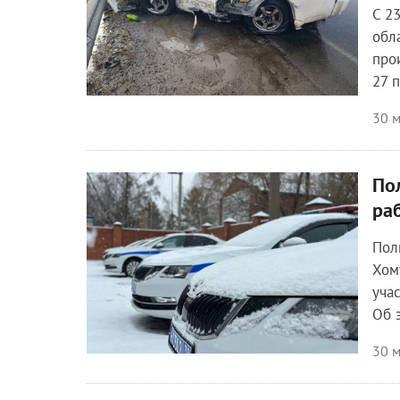
С 2
обл
про
27 
30 м
По
Происшествия
ра
Пол
Хом
уча
Об 
30 м