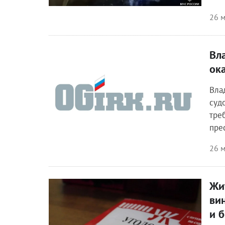
26 м
Вл
Происшествия
ок
Вла
суд
тре
пре
26 м
Жи
Происшествия
ви
и 