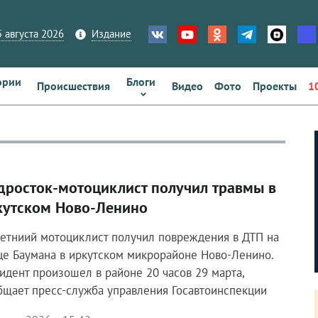
 августа 2026
Издание
ории
Блоги
Происшествия
Видео
Фото
Проекты
1
дросток-мотоциклист получил травмы в
кутском Ново-Ленино
летниий мотоциклист получил повреждения в ДТП на
це Баумана в иркутском микрорайоне Ново-Ленино.
идент произошел в районе 20 часов 29 марта,
бщает пресс-служба управления Госавтоинспекции