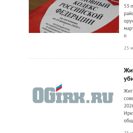
53-
рай
ору
мар
п
25 м
Жи
Происшествия
уб
Жит
сов
202
Ирк
общ
25 м