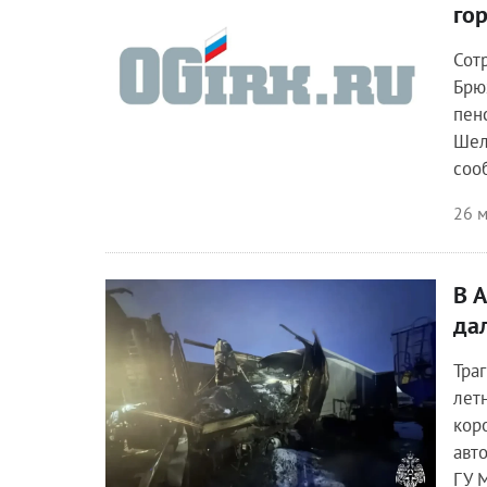
го
Сот
Брю
пен
Шел
соо
26 м
В 
Происшествия
да
Тра
лет
кор
авт
ГУ 