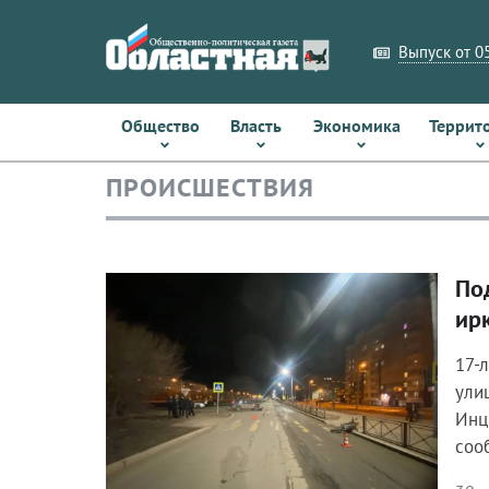
Выпуск от 05
Общество
Власть
Экономика
Террит
ПРОИСШЕСТВИЯ
По
Происшествия
ир
17-
ули
Инц
соо