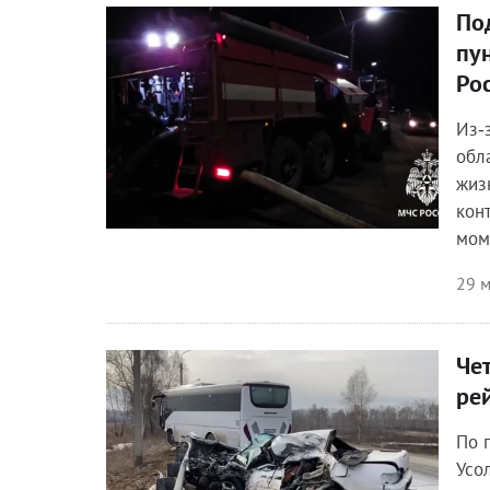
По
Происшествия
пу
Ро
Из‑
обл
жиз
кон
мом
29 м
Че
Происшествия
ре
По 
Усо