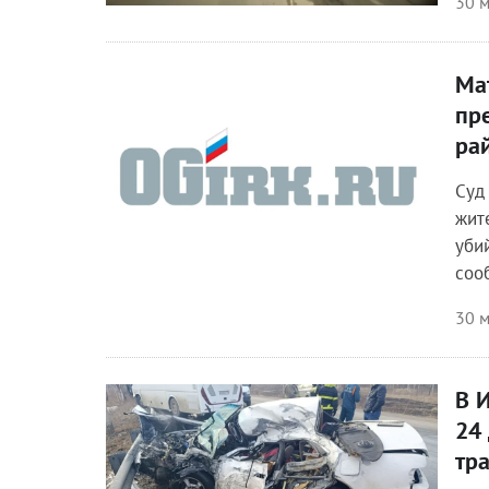
30 м
Ма
Происшествия
пр
ра
Суд
жит
уби
соо
30 м
В 
Происшествия
24
тр