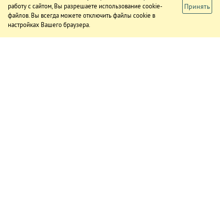
Принять
работу с сайтом, Вы разрешаете использование cookie-
файлов. Вы всегда можете отключить файлы cookie в
настройках Вашего браузера.
ИЗДАНИЕ
О газете