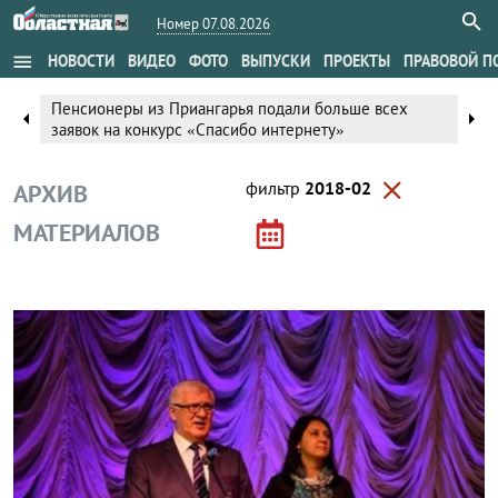
Номер 07.08.2026
menu
НОВОСТИ
ВИДЕО
ФОТО
ВЫПУСКИ
ПРОЕКТЫ
ПРАВОВОЙ П
Пенсионеры из Приангарья подали больше всех
arrow_left
arrow_right
заявок на конкурс «Спасибо интернету»
close
фильтр
2018-02
АРХИВ
МАТЕРИАЛОВ
Блог Законодательного собрания