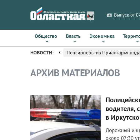
Выпуск от 07
Общество
Власть
Экономика
Террит
arrow_left
НОВОСТИ:
Пенсионеры из Приангарья пода
АРХИВ МАТЕРИАЛОВ
Полицейск
Происшествия
водителя, 
в Иркутск
Дорожный инц
около 07:30 ут