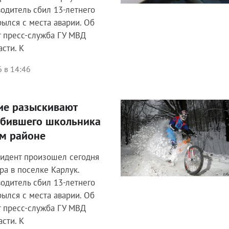
одитель сбил 13-летнего
рылся с места аварии. Об
 пресс-служба ГУ МВД
асти. К
 в 14:46
ие разыскивают
Спорт
сбившего школьника
ом районе
идент произошел сегодня
ра в поселке Карлук.
одитель сбил 13-летнего
рылся с места аварии. Об
 пресс-служба ГУ МВД
асти. К