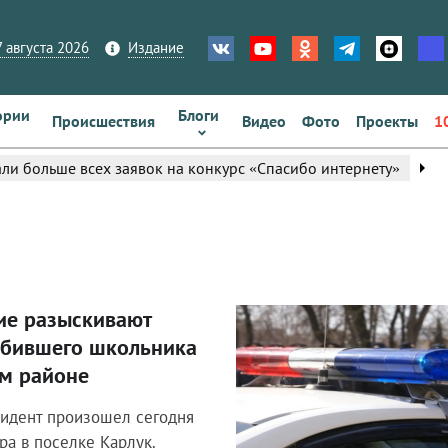
 августа 2026
Издание
ории
Блоги
Происшествия
Видео
Фото
Проекты
1
arrow_right
ли больше всех заявок на конкурс «Спасибо интернету»
ие разыскивают
Происшествия
сбившего школьника
ом районе
идент произошел сегодня
ра в поселке Карлук.