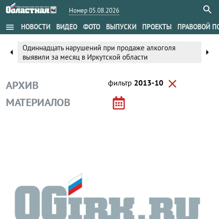
Номер 05.08.2026
menu
НОВОСТИ
ВИДЕО
ФОТО
ВЫПУСКИ
ПРОЕКТЫ
ПРАВОВОЙ П
Одиннадцать нарушений при продаже алкоголя
arrow_left
arrow_right
выявили за месяц в Иркутской области
close
фильтр
2013-10
АРХИВ
МАТЕРИАЛОВ
Территории