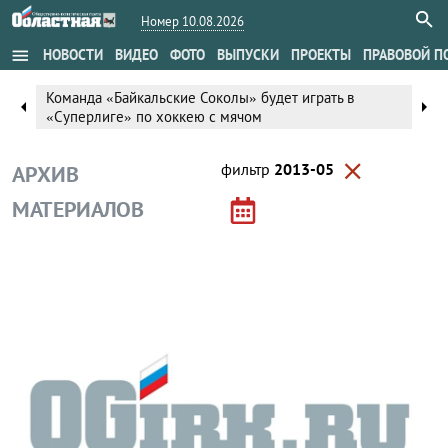
Номер 10.08.2026
menu
НОВОСТИ
ВИДЕО
ФОТО
ВЫПУСКИ
ПРОЕКТЫ
ПРАВОВОЙ П
Команда «Байкальские Соколы» будет играть в
arrow_left
arrow_right
«Суперлиге» по хоккею с мячом
close
фильтр
2013-05
АРХИВ
МАТЕРИАЛОВ
Власть