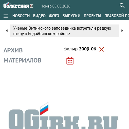
Номер 05.08.2026
menu
НОВОСТИ
ВИДЕО
ФОТО
ВЫПУСКИ
ПРОЕКТЫ
ПРАВОВОЙ П
Ученые Витимского заповедника встретили редкую
arrow_left
arrow_right
птицу в Бодайбинском районе
close
фильтр
2009-06
АРХИВ
МАТЕРИАЛОВ
Без рубрики